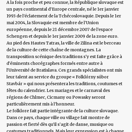
A la fois proche et peu connue, la République slovaque est
un pays continental d’Europe centrale, né le 1er janvier
1993 de l’éclatement de la Tchécoslovaquie. Depuis le 1er
mai 2004, la Slovaquie est membre de l’Union
européenne, depuis le 21 décembre 2007 de l’espace
Schengen et depuis le 1er janvier 2009 de la zone euro.
Au pied des Hautes Tatras, la ville de Zilina est le berceau
de la culture de cette chaîne de montagnes. La
transposition scénique des traditions s'y est faite grâce à
d'éminents chorégraphes formés entre autre à
l'Université de Bratislava. Ces grands spécialistes ont mis
leur talent au service du groupe « Folklórny súbor
Stavbár » qui nous présentera les traditions, coutumes et
fêtes du calendrier. Les mariages et le carnaval des
régions de Chlmec, Cicmany ou Powasky seront
particulièrement mis à l’honneur.
Le folklore fait partie intégrante de la culture slovaque.
Dans ce pays, chaque ville ou village fait montre de
passion et fierté dès qu’il s’agit de danse, musique ou
costumes traditionnels. Mais leur expression est à chaque