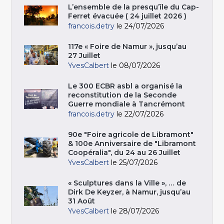
L’ensemble de la presqu’île du Cap-
Ferret évacuée ( 24 juillet 2026 )
francois.detry
le 24/07/2026
117e « Foire de Namur », jusqu’au
27 Juillet
YvesCalbert
le 08/07/2026
Le 300 ECBR asbl a organisé la
reconstitution de la Seconde
Guerre mondiale à Tancrémont
francois.detry
le 22/07/2026
90e "Foire agricole de Libramont"
& 100e Anniversaire de "Libramont
Coopéralia", du 24 au 26 Juillet
YvesCalbert
le 25/07/2026
« Sculptures dans la Ville », … de
Dirk De Keyzer, à Namur, jusqu’au
31 Août
YvesCalbert
le 28/07/2026