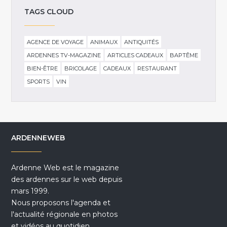
TAGS CLOUD
AGENCE DE VOYAGE
ANIMAUX
ANTIQUITÉS
ARDENNES TV-MAGAZINE
ARTICLES CADEAUX
BAPTÊME
BIEN-ÊTRE
BRICOLAGE
CADEAUX
RESTAURANT
SPORTS
VIN
ARDENNEWEB
Ardenne Web est le magazine
des ardennes sur le web depuis
mars 1999.
Nous proposons l'agenda et
l'actualité régionale en photos
et vidéos au quotidien.