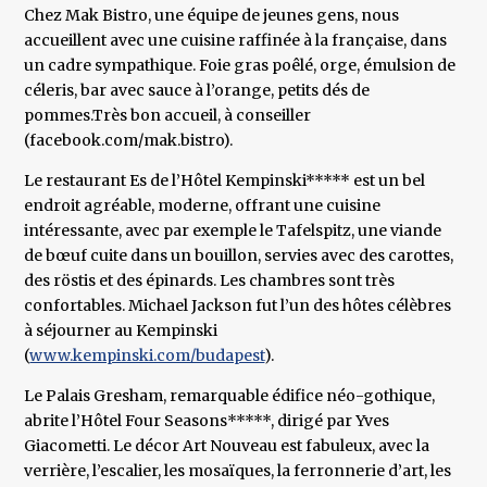
Chez Mak Bistro, une équipe de jeunes gens, nous
accueillent avec une cuisine raffinée à la française, dans
un cadre sympathique. Foie gras poêlé, orge, émulsion de
céleris, bar avec sauce à l’orange, petits dés de
pommes.Très bon accueil, à conseiller
(facebook.com/mak.bistro).
Le restaurant Es de l’Hôtel Kempinski***** est un bel
endroit agréable, moderne, offrant une cuisine
intéressante, avec par exemple le Tafelspitz, une viande
de bœuf cuite dans un bouillon, servies avec des carottes,
des röstis et des épinards. Les chambres sont très
confortables. Michael Jackson fut l’un des hôtes célèbres
à séjourner au Kempinski
(
www.kempinski.com/budapest
).
Le Palais Gresham, remarquable édifice néo-gothique,
abrite l’Hôtel Four Seasons*****, dirigé par Yves
Giacometti. Le décor Art Nouveau est fabuleux, avec la
verrière, l’escalier, les mosaïques, la ferronnerie d’art, les