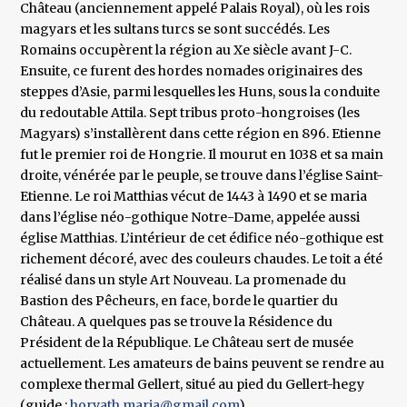
Château (anciennement appelé Palais Royal), où les rois
magyars et les sultans turcs se sont succédés. Les
Romains occupèrent la région au Xe siècle avant J-C.
Ensuite, ce furent des hordes nomades originaires des
steppes d’Asie, parmi lesquelles les Huns, sous la conduite
du redoutable Attila. Sept tribus proto-hongroises (les
Magyars) s’installèrent dans cette région en 896. Etienne
fut le premier roi de Hongrie. Il mourut en 1038 et sa main
droite, vénérée par le peuple, se trouve dans l’église Saint-
Etienne. Le roi Matthias vécut de 1443 à 1490 et se maria
dans l’église néo-gothique Notre-Dame, appelée aussi
église Matthias. L’intérieur de cet édifice néo-gothique est
richement décoré, avec des couleurs chaudes. Le toit a été
réalisé dans un style Art Nouveau. La promenade du
Bastion des Pêcheurs, en face, borde le quartier du
Château. A quelques pas se trouve la Résidence du
Président de la République. Le Château sert de musée
actuellement. Les amateurs de bains peuvent se rendre au
complexe thermal Gellert, situé au pied du Gellert-hegy
(guide :
horvath.maria@gmail.com
).