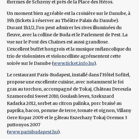
thermes de Schzeny et près de la Place des Héros.
Un moment bien agréable est la croisière sur le Danube, à
19h (tickets à réserver au Théâtre Palais du Danube).
Durant 1h1/2, l’on peut admirer les rives illuminées du
fleuve, avec la colline de Buda et le Parlement de Pest. La
vue sur le Pont des Chaines est aussi grandiose.
L’excellent buffet hongrois et la musique mélancolique du
trio de violonistes et violoncelliste agrémentent cette
soirée sur le Danube (
www.ticket.info.hu
).
Le restaurant Paris-Budapest, installé dans l’Hôtel Sofitel,
propose une excellente cuisine, avec notamment le foi
gras au torchon, accompagné de Tokaj, Château Dereszla
Szamorodni Sweet 2010, Goulash leves, Szekszard
Kadarka 2012, sorbet au citron palinka, porc braisé au
paprika, bacon, pomme de terre, tomate et oignon, Villany
Gere Kopar 2009 et le gâteau Eszerhazy Tokaj Oremus 3
puttonyos 2007
(
www.parisbudapest.hu
).