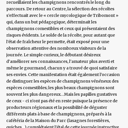
recueillaient les champignons rencontrés le long du
parcours. De retour au Centre, la sélection des récoltes
s’effectuait avec le « cercle mycologique de Tribomont »
qui, dans un but pédagogique, déterminait les
champignons comestibles et ceux qui présentaient des
risques évidents. Le solde de la récolte, pour autant que
l’état de fraîcheur le permette, était exposé pour une
observation attentive des nombreux visiteurs de la
journée. Le simple curieux, le débutant désireux
d’améliorer ses connaissances, l’amateur plus averti et
même le gourmand, chacun y a trouvé de quoi satisfaire
ses envies. Cette manifestation était également l’occasion
de distinguer les espèces de champignons vénéneux des
espèces comestibles; les plus beaux champignons sont
souvent les plus dangereux…Mais les papilles gustatives
de ceux - ci n’ont pas été en reste puisque la présence de
producteurs régionaux et la possibilité de déguster
différents plats à base de champignons, préparés à la
cafétéria de la Maison du Parc (lasagnes forestières,
quiches…) complétaient l’étal de cette journée instructive.