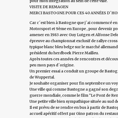
pour mon intégration au sein de cette ville.
VISITE DE REMAGEN
MERCI BASTOGNE POUR CES 40 ANNÉES D´HO
Car c´est bien à Bastogne que j´ai commencé 
Motorsport et 9ème en Europe , pour devenir pré
amener en 1983 avec Guy Lutgen et Alfonse Dele
épreuve au championnat exclusif de rallye cros
typique blanc bleu belge sur le marché allemand
président du herdboek Pierre Mailleu.
Après toutes ces années de rencontres et découv
peu mon pays d´origine.
Un premier essai a conduit un groupe de Bastognar
de Wuppertal.
Je souhaite organiser pour fin septembre un v
Une ville qui comme Bastogne a gagné son degré
guerre mondiale, comme le film “Le Pont de Re
Une petite ville bien sympathique située au sud d
Il est prévu de se rendre en bus à partir de Bas
accueil apéritif offert par Gino patron du restaur