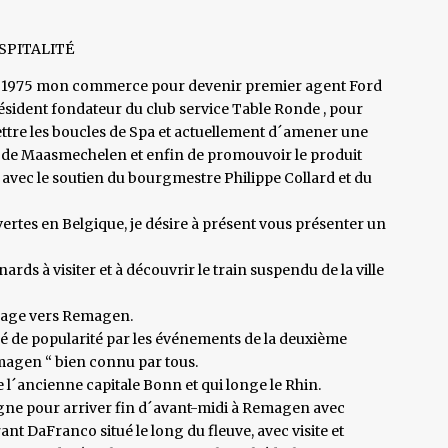
SPITALITÉ
en 1975 mon commerce pour devenir premier agent Ford
sident fondateur du club service Table Ronde , pour
ttre les boucles de Spa et actuellement d´amener une
s de Maasmechelen et enfin de promouvoir le produit
 avec le soutien du bourgmestre Philippe Collard et du
ertes en Belgique, je désire à présent vous présenter un
ds à visiter et à découvrir le train suspendu de la ville
oyage vers Remagen.
 de popularité par les événements de la deuxième
magen “ bien connu par tous.
e l´ancienne capitale Bonn et qui longe le Rhin.
togne pour arriver fin d´avant-midi à Remagen avec
ant DaFranco situé le long du fleuve, avec visite et