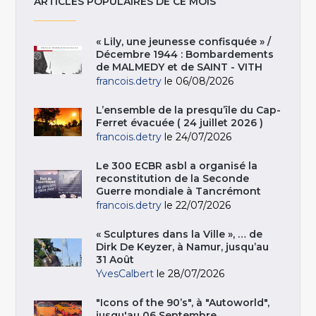
ARTICLES POPULAIRES DE CE MOIS
« Lily, une jeunesse confisquée » /
Décembre 1944 : Bombardements
de MALMEDY et de SAINT - VITH
francois.detry
le 06/08/2026
L’ensemble de la presqu’île du Cap-
Ferret évacuée ( 24 juillet 2026 )
francois.detry
le 24/07/2026
Le 300 ECBR asbl a organisé la
reconstitution de la Seconde
Guerre mondiale à Tancrémont
francois.detry
le 22/07/2026
« Sculptures dans la Ville », … de
Dirk De Keyzer, à Namur, jusqu’au
31 Août
YvesCalbert
le 28/07/2026
"Icons of the 90’s", à "Autoworld",
jusqu'au 06 Septembre