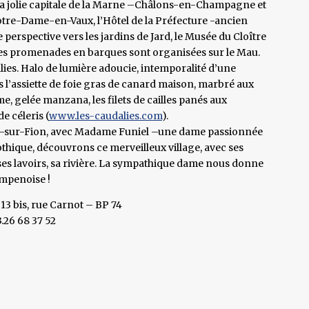
la jolie capitale de la Marne –Châlons-en-Champagne et
Notre-Dame-en-Vaux, l’Hôtel de la Préfecture -ancien
perspective vers les jardins de Jard, le Musée du Cloître
, des promenades en barques sont organisées sur le Mau.
dalies. Halo de lumière adoucie, intemporalité d’une
 l’assiette de foie gras de canard maison, marbré aux
 gelée manzana, les filets de cailles panés aux
e céleris (
www.les-caudalies.com
).
d-sur-Fion, avec Madame Funiel –une dame passionnée
thique, découvrons ce merveilleux village, avec ses
 ses lavoirs, sa rivière. La sympathique dame nous donne
ampenoise !
13 bis, rue Carnot – BP 74
26 68 37 52