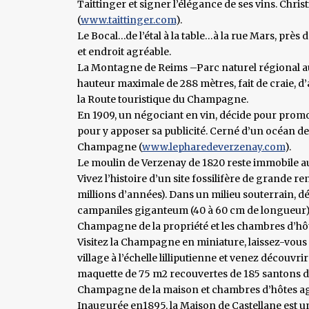
Taittinger et signer l’élégance de ses vins. Chr
(
www.taittinger.com
).
Le Bocal…de l’étal à la table…à la rue Mars, près 
et endroit agréable.
La Montagne de Reims –Parc naturel régional aux 
hauteur maximale de 288 mètres, fait de craie, d’a
la Route touristique du Champagne.
En 1909, un négociant en vin, décide pour prom
pour y apposer sa publicité. Cerné d’un océan de 
Champagne (
www.lepharedeverzenay.com
).
Le moulin de Verzenay de 1820 reste immobile au m
Vivez l’histoire d’un site fossilifère de grand
millions d’années). Dans un milieu souterrain, dé
campaniles giganteum (40 à 60 cm de longueur). Un
Champagne de la propriété et les chambres d’hôt
Visitez la Champagne en miniature, laissez-vous
village à l’échelle lilliputienne et venez découvri
maquette de 75 m2 recouvertes de 185 santons de
Champagne de la maison et chambres d’hôtes ag
Inaugurée en1895, la Maison de Castellane est