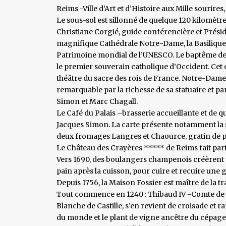
Reims -Ville d’Art et d’Histoire aux Mille sourires
Le sous-sol est sillonné de quelque 120 kilomètre
Christiane Corgié, guide conférencière et Présid
magnifique Cathédrale Notre-Dame, la Basilique S
Patrimoine mondial de l’UNESCO. Le baptême de C
le premier souverain catholique d’Occident. Cet
théâtre du sacre des rois de France. Notre-Dame
remarquable par la richesse de sa statuaire et pa
Simon et Marc Chagall.
Le Café du Palais –brasserie accueillante et de qua
Jacques Simon. La carte présente notamment la 
deux fromages Langres et Chaource, gratin de 
Le Château des Crayères ***** de Reims fait parti
Vers 1690, des boulangers champenois créèrent un
pain après la cuisson, pour cuire et recuire une g
Depuis 1756, la Maison Fossier est maître de la tra
Tout commence en 1240 : Thibaud IV -Comte de 
Blanche de Castille, s’en revient de croisade et r
du monde et le plant de vigne ancêtre du cépage C