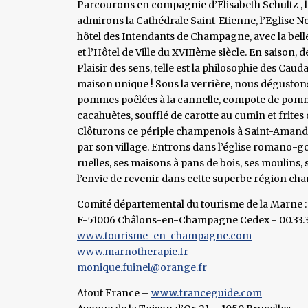
Parcourons en compagnie d’Elisabeth Schultz , 
admirons la Cathédrale Saint-Etienne, l’Eglise 
hôtel des Intendants de Champagne, avec la belle 
et l’Hôtel de Ville du XVIIIème siècle. En saison
Plaisir des sens, telle est la philosophie des Cau
maison unique ! Sous la verrière, nous dégustons
pommes poêlées à la cannelle, compote de pomme,
cacahuètes, soufflé de carotte au cumin et frites d
Clôturons ce périple champenois à Saint-Aman
par son village. Entrons dans l’église romano-go
ruelles, ses maisons à pans de bois, ses moulins,
l’envie de revenir dans cette superbe région ch
Comité départemental du tourisme de la Marne : 
F-51006 Châlons-en-Champagne Cedex - 00.33.3.
www.tourisme-en-champagne.com
www.marnotherapie.fr
monique.fuinel@orange.fr
Atout France –
www.franceguide.com