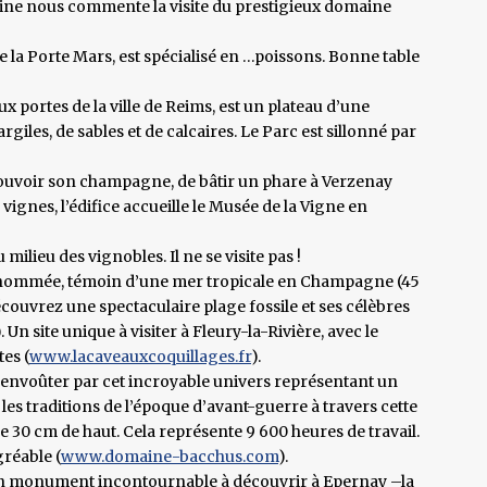
istine nous commente la visite du prestigieux domaine
de la Porte Mars, est spécialisé en …poissons. Bonne table
portes de la ville de Reims, est un plateau d’une
rgiles, de sables et de calcaires. Le Parc est sillonné par
ouvoir son champagne, de bâtir un phare à Verzenay
vignes, l’édifice accueille le Musée de la Vigne en
ilieu des vignobles. Il ne se visite pas !
e renommée, témoin d’une mer tropicale en Champagne (45
couvrez une spectaculaire plage fossile et ses célèbres
 site unique à visiter à Fleury-la-Rivière, avec le
es (
www.lacaveauxcoquillages.fr
).
 envoûter par cet incroyable univers représentant un
r les traditions de l’époque d’avant-guerre à travers cette
 30 cm de haut. Cela représente 9 600 heures de travail.
réable (
www.domaine-bacchus.com
).
 un monument incontournable à découvrir à Epernay –la