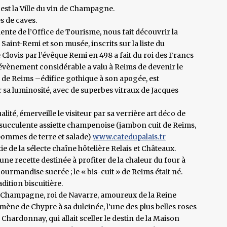
, est la Ville du vin de Champagne.
s de caves.
ente de l’Office de Tourisme, nous fait découvrir la
aint-Remi et son musée, inscrits sur la liste du
lovis par l’évêque Remi en 498 a fait du roi des Francs
 évènement considérable a valu à Reims de devenir le
 de Reims –édifice gothique à son apogée, est
r sa luminosité, avec de superbes vitraux de Jacques
lité, émerveille le visiteur par sa verrière art déco de
succulente assiette champenoise (jambon cuit de Reims,
pommes de terre et salade)
www.cafedupalais.fr
e de la sélecte chaîne hôtelière Relais et Châteaux.
e recette destinée à profiter de la chaleur du four à
ourmandise sucrée ; le « bis-cuit » de Reims était né.
dition biscuitière.
Champagne, roi de Navarre, amoureux de la Reine
amène de Chypre à sa dulcinée, l’une des plus belles roses
hardonnay, qui allait sceller le destin de la Maison