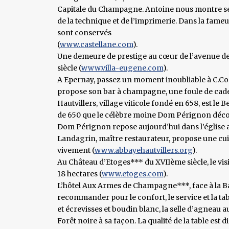
Capitale du Champagne. Antoine nous montre ses
de la technique et de l’imprimerie. Dans la fameus
sont conservés
(
www.castellane.com
).
Une demeure de prestige au cœur de l’avenue de
siècle (
www.villa-eugene.com
).
A Epernay, passez un moment inoubliable à C.C
propose son bar à champagne, une foule de cadeau
Hautvillers, village viticole fondé en 658, est l
de 650 que le célèbre moine Dom Pérignon découv
Dom Pérignon repose aujourd’hui dans l’église ab
Landagrin, maître restaurateur, propose une cuis
vivement (
www.abbayehautvillers.org
).
Au Château d’Etoges*** du XVIIème siècle, le visi
18 hectares (
www.etoges.com
).
L’hôtel Aux Armes de Champagne***, face à la Bas
recommander pour le confort, le service et la ta
et écrevisses et boudin blanc, la selle d’agneau au
Forêt noire à sa façon. La qualité de la table est 