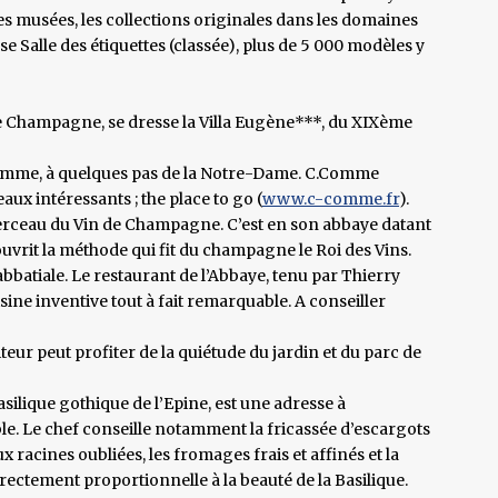
 musées, les collections originales dans les domaines
e Salle des étiquettes (classée), plus de 5 000 modèles y
 Champagne, se dresse la Villa Eugène***, du XIXème
omme, à quelques pas de la Notre-Dame. C.Comme
x intéressants ; the place to go (
www.c-comme.fr
).
e Berceau du Vin de Champagne. C’est en son abbaye datant
rit la méthode qui fit du champagne le Roi des Vins.
batiale. Le restaurant de l’Abbaye, tenu par Thierry
ine inventive tout à fait remarquable. A conseiller
teur peut profiter de la quiétude du jardin et du parc de
ilique gothique de l’Epine, est une adresse à
ble. Le chef conseille notamment la fricassée d’escargots
x racines oubliées, les fromages frais et affinés et la
directement proportionnelle à la beauté de la Basilique.