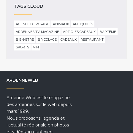
TAGS CLOUD
AGENCE DE VOYAGE
ANIMAUX
ANTIQUITÉS
ARDENNES TV-MAGAZINE
ARTICLES CADEAUX
BAPTÊME
BIEN-ÊTRE
BRICOLAGE
CADEAUX
RESTAURANT
SPORTS
VIN
ARDENNEWEB
Ardenne Web est le magazine
des ardennes sur le web depuis
mars 1999.
Nous proposons l'agenda et
l'actualité régionale en photos
et vidéos au quotidien.