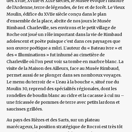
des XVIIe, XVIIIe et XIXe siècles, le Musée évoque l’histoire
de l’Ardenne, terre de légendes, de fer et de forêt. Le Vieux
Moulin, édifice du XVIIe siècle conçu dans le plan
d’ensemble de la place, abrite de nos jours le Musée
Rimbaud. Charleville, ses environs et le petit village de
Roche ont joué un rôle important dans la vie de Rimbaud
adolescent et poète puisque c’est dans ces paysages que
son œuvre poétique a mûri. L’auteur du « Bateau ivre » et
des « Illuminations » fut inhumé au cimetière de
Charleville où l’on peut voir sa tombe en marbre blanc. La
visite de la Maison des Ailleurs, face au Musée Rimbaud,
permet aussi de se plonger dans ses nombreux voyages.
Le menu du terroir de « L’eau à la bouche », situé rue du
Moulin 30, reprend des spécialités régionales, dont les
rondelles de boudin blanc au cidre et la cacasse à cul nu –
une fricassée de pommes de terre avec petits lardons et
saucisses grillées.
Au pays des Rièzes et des Sarts, sur un plateau
marécageux, la position stratégique de Rocroi est très tôt