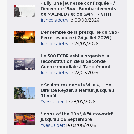
« Lily, une jeunesse confisquée » /
Décembre 1944 : Bombardements
de MALMEDY et de SAINT - VITH
francois.detry
le 06/08/2026
L’ensemble de la presqu’île du Cap-
Ferret évacuée ( 24 juillet 2026 )
francois.detry
le 24/07/2026
Le 300 ECBR asbl a organisé la
reconstitution de la Seconde
Guerre mondiale à Tancrémont
francois.detry
le 22/07/2026
« Sculptures dans la Ville », … de
Dirk De Keyzer, à Namur, jusqu’au
31 Août
YvesCalbert
le 28/07/2026
"Icons of the 90’s", à "Autoworld",
jusqu'au 06 Septembre
YvesCalbert
le 03/08/2026