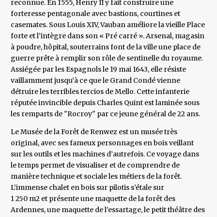
reconnue. En 1555, Henry II y fait construire une
forteresse pentagonale avec bastions, courtines et
casemates. Sous Louis XIV, Vauban améliore la vieille Place
forte et l’intègre dans son « Pré carré ». Arsenal, magasin
à poudre, hôpital, souterrains font de la ville une place de
guerre prête à remplir son rôle de sentinelle du royaume.
Assiégée par les Espagnols le 19 mai 1643, elle résiste
vaillamment jusqu’à ce que le Grand Condé vienne
détruire les terribles tercios de Mello. Cette infanterie
réputée invincible depuis Charles Quint est laminée sous
les remparts de "Rocroy" par ce jeune général de 22 ans.
Le Musée de la Forêt de Renwez est un musée très
original, avec ses fameux personnages en bois veillant
sur les outils et les machines d’autrefois. Ce voyage dans
le temps permet de visualiser et de comprendre de
manière technique et sociale les métiers de la forêt.
L’immense chalet en bois sur pilotis s’étale sur
1 250 m2 et présente une maquette de la forêt des
Ardennes, une maquette de l’essartage, le petit théâtre des