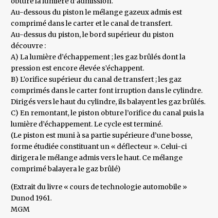
obture la lumière d’admission.
Au-dessous du piston le mélange gazeux admis est
comprimé dans le carter et le canal de transfert.
Au-dessus du piston, le bord supérieur du piston
découvre :
A) La lumière d’échappement ; les gaz brûlés dont la
pression est encore élevée s’échappent.
B) L’orifice supérieur du canal de transfert ; les gaz
comprimés dans le carter font irruption dans le cylindre.
Dirigés vers le haut du cylindre, ils balayent les gaz brûlés.
C) En remontant, le piston obture l’orifice du canal puis la
lumière d’échappement. Le cycle est terminé.
(Le piston est muni à sa partie supérieure d’une bosse,
forme étudiée constituant un « déflecteur ». Celui-ci
dirigera le mélange admis vers le haut. Ce mélange
comprimé balayera le gaz brûlé)
(Extrait du livre « cours de technologie automobile »
Dunod 1961.
MGM