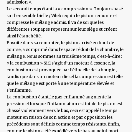
admission ».
Le second temps étant la « compression ». Toujours basé
sur l’ensemble bielle / Vilebrequin le piston remonte et
compresse le mélange admis. Il va de soi que les
différentes soupapes reposent sur leur siège et créent
ainsi l’étanchéité.
Ensuite dans sa remontée, le piston arrivé en bout de
course, a comprimé dans l’espace réduit de la chambre, le
mélange. Nous sommes au troisième temps, c’est-à-dire :
« la combustion » Si il s’agit d’un moteur à essence, la
combustion est provoquée par l’étincelle de la bougie ,
tandis que dans un moteur diesel la compression est telle
que le mélange est porté à une température élevée et
s’enflamme.
La combustion étant, le gaz enflammé augmente la
pression et lorsque l’inflammation est totale, le piston est
chassé violemment vers le bas, ceci est appelé le temps
moteur en raison de son action et par opposition les
précédents sont définis comme temps résistants. Enfin,
comme le piston a été expédié vers le bas au point mort