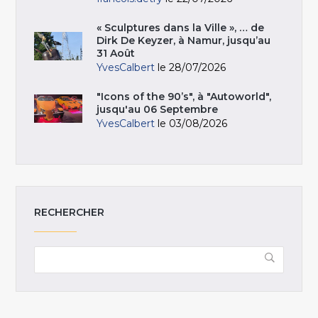
« Sculptures dans la Ville », … de
Dirk De Keyzer, à Namur, jusqu’au
31 Août
YvesCalbert
le 28/07/2026
"Icons of the 90’s", à "Autoworld",
jusqu'au 06 Septembre
YvesCalbert
le 03/08/2026
RECHERCHER