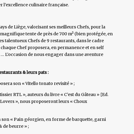
r l’excellence culinaire française.
s de Liège, valorisant ses meilleurs Chefs, pour la
magnifique tente de près de 700 m² (bien protégée, en
 les talentueux Chefs de 9 restaurants, dans le cadre
 : chaque Chef proposera, en permanence et en self
16€ … L’occasion de nous engager dans une aventure
restaurants & leurs pats :
sera son « Vitello tonato revisité » ;
issier RTL », auteurs du livre « C’est du Gâteau » {Ed.
y Lovers », nous proposeront leurs « Choux
a son « Pain géorgien, en forme de barquette, garni
 de beurre » ;