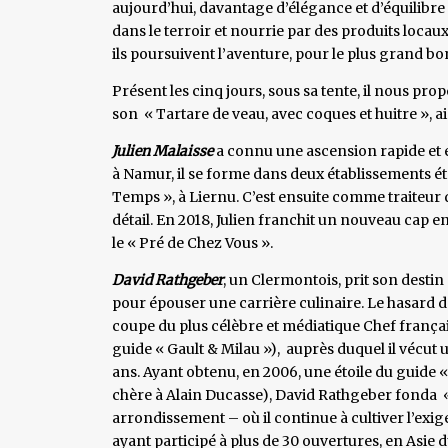
aujourd’hui, davantage d’élégance et d’équilibre
dans le terroir et nourrie par des produits locaux.
ils poursuivent l’aventure, pour le plus grand
Présent les cinq jours, sous sa tente, il nous prop
son « Tartare de veau, avec coques et huitre », ai
Julien Malaisse
a connu une ascension rapide et ex
à Namur, il se forme dans deux établissements étoi
Temps », à Liernu. C’est ensuite comme traiteur q
détail. En 2018, Julien franchit un nouveau cap
le « Pré de Chez Vous ».
David Rathgeber
, un Clermontois, prit son desti
pour épouser une carrière culinaire. Le hasard d
coupe du plus célèbre et médiatique Chef françai
guide « Gault & Milau »), auprès duquel il vécu
ans. Ayant obtenu, en 2006, une étoile du guide «
chère à Alain Ducasse), David Rathgeber fonda « L
arrondissement – où il continue à cultiver l’exig
ayant participé à plus de 30 ouvertures, en Asie 