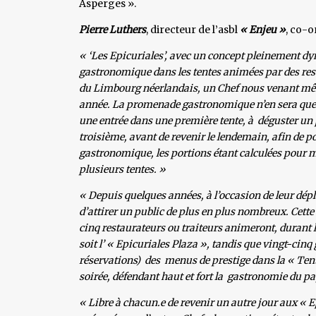
Asperges ».
Pierre Luthers
, directeur de l’asbl
« Enjeu »
, co-o
« ‘Les Epicuriales’, avec un concept pleinement dyn
gastronomique dans les tentes animées par des rest
du Limbourg néerlandais, un Chef nous venant même 
année. La promenade gastronomique n’en sera que p
une entrée dans une première tente, à déguster un
troisième, avant de revenir le lendemain, afin de p
gastronomique, les portions étant calculées pour m
plusieurs tentes. »
« Depuis quelques années, à l’occasion de leur dépl
d’attirer un public de plus en plus nombreux. Cette 
cinq restaurateurs ou traiteurs animeront, durant l
soit l’ « Epicuriales Plaza », tandis que vingt-cinq
réservations) des menus de prestige dans la « Tent
soirée, défendant haut et fort la gastronomie du pa
« Libre à chacun.e de revenir un autre jour aux « Ep