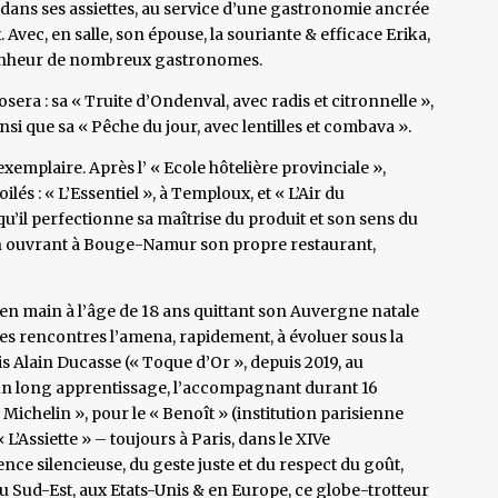
 dans ses assiettes, au service d’une gastronomie ancrée
 Avec, en salle, son épouse, la souriante & efficace Erika,
 bonheur de nombreux gastronomes.
osera : sa « Truite d’Ondenval, avec radis et citronnelle »,
nsi que sa « Pêche du jour, avec lentilles et combava ».
emplaire. Après l’ « Ecole hôtelière provinciale »,
lés : « L’Essentiel », à Temploux, et « L’Air du
u’il perfectionne sa maîtrise du produit et son sens du
 en ouvrant à Bouge-Namur son propre restaurant,
n en main à l’âge de 18 ans quittant son Auvergne natale
es rencontres l’amena, rapidement, à évoluer sous la
s Alain Ducasse (« Toque d’Or », depuis 2019, au
t un long apprentissage, l’accompagnant durant 16
 Michelin », pour le « Benoît » (institution parisienne
’Assiette » – toujours à Paris, dans le XIVe
ence silencieuse, du geste juste et du respect du goût,
du Sud-Est, aux Etats-Unis & en Europe, ce globe-trotteur