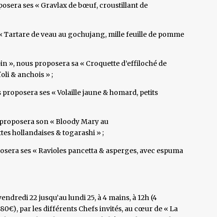
sera ses « Gravlax de bœuf, croustillant de
s « Tartare de veau au gochujang, mille feuille de pomme
pin », nous proposera sa « Croquette d’effiloché de
oli & anchois » ;
s proposera ses « Volaille jaune & homard, petits
s proposera son « Bloody Mary au
es hollandaises & togarashi » ;
osera ses « Ravioles pancetta & asperges, avec espuma
endredi 22 jusqu’au lundi 25, à 4 mains, à 12h (4
 80€), par les différents Chefs invités, au cœur de « La