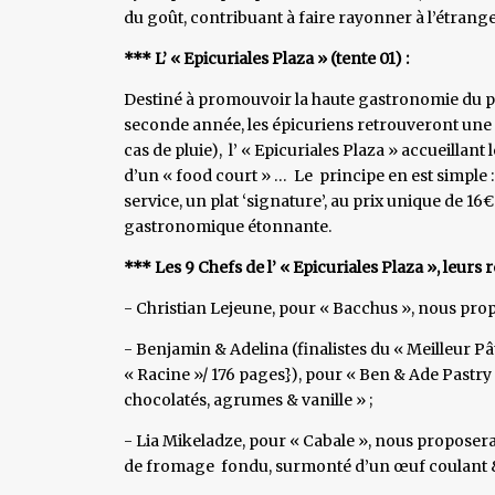
du goût, contribuant à faire rayonner à l’étrange
*** L’ « Epicuriales Plaza » (tente 01) :
Destiné à promouvoir la haute gastronomie du pay
seconde année, les épicuriens retrouveront une 
cas de pluie), l’ « Epicuriales Plaza » accueillant
d’un « food court » … Le principe en est simple
service, un plat ‘signature’, au prix unique de 
gastronomique étonnante.
*** Les 9 Chefs de l’ « Epicuriales Plaza », leurs 
- Christian Lejeune, pour « Bacchus », nous propo
- Benjamin & Adelina (finalistes du « Meilleur Pât
« Racine »/ 176 pages}), pour « Ben & Ade Pastr
chocolatés, agrumes & vanille » ;
- Lia Mikeladze, pour « Cabale », nous proposer
de fromage fondu, surmonté d’un œuf coulant &