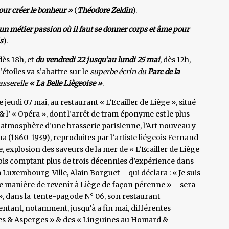
pour créer le bonheur »
(
Théodore Zeldin
).
t un métier passion où il faut se donner corps et âme pour
s
).
 dès 18h, et
du vendredi 22 jusqu’au lundi 25 mai
, dès 12h,
d’étoiles va s’abattre sur le
superbe écrin du
Parc de la
asserelle
« La Belle Liègeoise »
.
jeudi 07 mai, au restaurant « L’Ecailler de Liège », situé
& l’ « Opéra », dont l’arrêt de tram éponyme est le plus
’atmosphère d’une brasserie parisienne, l’Art nouveau y
a (1860-1939), reproduites par l’artiste liégeois Fernand
e, explosion des saveurs de la mer de « L’Ecailler de Liège
geois comptant plus de trois décennies d’expérience dans
 à Luxembourg-Ville, Alain Borguet – qui déclara : « Je suis
le manière de revenir à Liège de façon pérenne » – sera
 », dans la tente-pagode N° 06, son restaurant
entant, notamment, jusqu’à a fin mai, différentes
ues & Asperges » & des « Linguines au Homard &