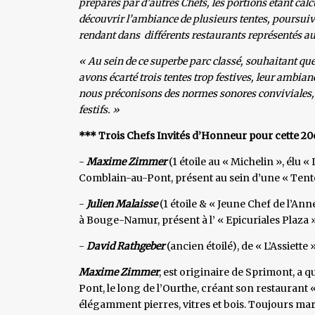
préparés par d’autres Chefs, les portions étant cal
découvrir l’ambiance de plusieurs tentes, poursui
rendant dans différents restaurants représentés au
« Au sein de ce superbe parc classé, souhaitant que
avons écarté trois tentes trop festives, leur ambia
nous préconisons des normes sonores conviviales, 
festifs. »
*** Trois Chefs Invités d’Honneur pour cette 20e
-
Maxime Zimmer
(1 étoile au « Michelin », élu 
Comblain-au-Pont, présent au sein d’une « Tente 
-
Julien Malaisse
(1 étoile & « Jeune Chef de l’Ann
à Bouge-Namur, présent à l’ « Epicuriales Plaza »
-
David Rathgeber
(ancien étoilé), de « L’Assiette 
Maxime Zimmer
, est originaire de Sprimont, a q
Pont, le long de l’Ourthe, créant son restaurant
élégamment pierres, vitres et bois. Toujours marq