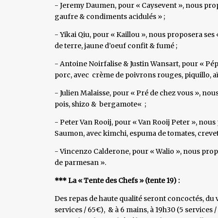
- Jeremy Daumen, pour « Caysevent », nous propo
gaufre & condiments acidulés » ;
- Yikai Qiu, pour « Kaillou », nous proposera se
de terre, jaune d’oeuf confit & fumé ;
- Antoine Noirfalise & Justin Wansart, pour « Pé
porc, avec crème de poivrons rouges, piquillo, aï
- Julien Malaisse, pour « Pré de chez vous », nou
pois, shizo & bergamote« ;
- Peter Van Rooij, pour « Van Rooij Peter », nou
Saumon, avec kimchi, espuma de tomates, crevett
- Vincenzo Calderone, pour « Walio », nous prop
de parmesan ».
*** La « Tente des Chefs » (tente 19) :
Des repas de haute qualité seront concoctés, du v
services / 65€), & à 6 mains, à 19h30 (5 services /