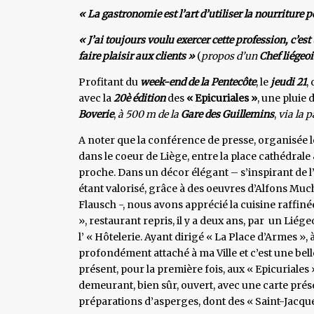
« La gastronomie est l’art d’utiliser la nourriture 
« J’ai toujours voulu exercer cette profession, c’es
faire plaisir aux clients »
(
propos d’un
Chef liégeoi
Profitant du
week-end de la Pentecôte
, le
jeudi 21
,
avec la
20è édition
des
« Epicuriales »
, une pluie 
Boverie
,
à 500 m de la
Gare des Guillemins
,
via la p
A noter que la conférence de presse, organisée le 
dans le coeur de Liège, entre la place cathédrale 
proche. Dans un décor élégant – s’inspirant de l
étant valorisé, grâce à des oeuvres d’Alfons Much
Flausch -, nous avons apprécié la cuisine raffiné
», restaurant repris, il y a deux ans, par un Lié
l’ « Hôtelerie. Ayant dirigé « La Place d’Armes »,
profondément attaché à ma Ville et c’est une bel
présent, pour la première fois, aux « Epicuriales
demeurant, bien sûr, ouvert, avec une carte prés
préparations d’asperges, dont des « Saint-Jacq