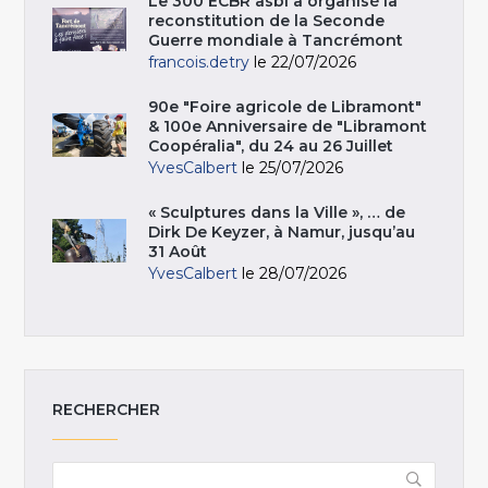
Le 300 ECBR asbl a organisé la
reconstitution de la Seconde
Guerre mondiale à Tancrémont
francois.detry
le 22/07/2026
90e "Foire agricole de Libramont"
& 100e Anniversaire de "Libramont
Coopéralia", du 24 au 26 Juillet
YvesCalbert
le 25/07/2026
« Sculptures dans la Ville », … de
Dirk De Keyzer, à Namur, jusqu’au
31 Août
YvesCalbert
le 28/07/2026
RECHERCHER