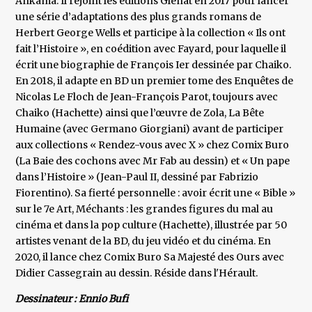
Ankama. Il rejoint les éditions Glénat en 2017 pour lancer
une série d’adaptations des plus grands romans de
Herbert George Wells et participe à la collection « Ils ont
fait l’Histoire », en coédition avec Fayard, pour laquelle il
écrit une biographie de François Ier dessinée par Chaiko.
En 2018, il adapte en BD un premier tome des Enquêtes de
Nicolas Le Floch de Jean-François Parot, toujours avec
Chaiko (Hachette) ainsi que l’œuvre de Zola, La Bête
Humaine (avec Germano Giorgiani) avant de participer
aux collections « Rendez-vous avec X » chez Comix Buro
(La Baie des cochons avec Mr Fab au dessin) et « Un pape
dans l’Histoire » (Jean-Paul II, dessiné par Fabrizio
Fiorentino). Sa fierté personnelle : avoir écrit une « Bible »
sur le 7e Art, Méchants : les grandes figures du mal au
cinéma et dans la pop culture (Hachette), illustrée par 50
artistes venant de la BD, du jeu vidéo et du cinéma. En
2020, il lance chez Comix Buro Sa Majesté des Ours avec
Didier Cassegrain au dessin. Réside dans l'Hérault.
Dessinateur : Ennio Bufi