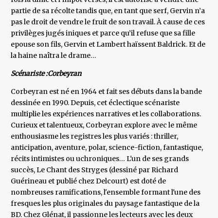
partie de sa récolte tandis que, en tant que serf, Gervin n’a
pas le droit de vendre le fruit de son travail. À cause de ces
privilèges jugés iniques et parce qu’il refuse que sa fille
epouse son fils, Gervin et Lambert haïssent Baldrick. Et de
la haine naîtra le drame…
Scénariste :Corbeyran
Corbeyran est né en 1964 et fait ses débuts dans la bande
dessinée en 1990. Depuis, cet éclectique scénariste
multiplie les expériences narratives et les collaborations.
Curieux et talentueux, Corbeyran explore avec le même
enthousiasme les registres les plus variés : thriller,
anticipation, aventure, polar, science-fiction, fantastique,
récits intimistes ou uchroniques… L'un de ses grands
succès, Le Chant des Stryges (dessiné par Richard
Guérineau et publié chez Delcourt) est doté de
nombreuses ramifications, l'ensemble formant l'une des
fresques les plus originales du paysage fantastique de la
BD. Chez Glénat, il passionne les lecteurs avec les deux