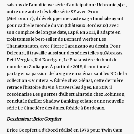
saisons de l'ambitieuse série d'anticipation : Uchronie[s] et,
outre une autre très belle série SF avec Grun
(Metronom’), il développe une vaste saga familiale ayant
pour cadre le monde du vin (Châteaux Bordeaux) avec
son complice de longue date, Espé. En 2011, il adapte en
trois tomes le best-seller de Bernard Werber Les
Thanatonautes, avec Pierre Taranzano au dessin. Pour
Delcourt, il travaille aussi sur des séries telles qu'Abraxas,
Petit Verglas, Kid Korrigan, Le Phalanstère du bout du
monde ou Zodiaque. À partir de 2018, il continue à
partager sa passion de la vigne en scénarisant les BD de la
collection « Vinifera ». Éditée chez Glénat, cette dernière
retrace l'histoire du vin à travers les âges. En 2019 il
coscénarise Les guerres d'Albert Einstein chez Robinson,
conclut le thriller Shadow Banking et lance une nouvelle
série Le Cimetière des âmes. Réside à Bordeaux.
Dessinateur :Brice Goepfert
Brice Goepfert a d'abord réalisé en 1978 pour Twin Cam