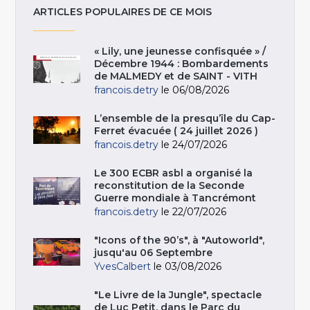
ARTICLES POPULAIRES DE CE MOIS
« Lily, une jeunesse confisquée » /
Décembre 1944 : Bombardements
de MALMEDY et de SAINT - VITH
francois.detry
le 06/08/2026
L’ensemble de la presqu’île du Cap-
Ferret évacuée ( 24 juillet 2026 )
francois.detry
le 24/07/2026
Le 300 ECBR asbl a organisé la
reconstitution de la Seconde
Guerre mondiale à Tancrémont
francois.detry
le 22/07/2026
"Icons of the 90’s", à "Autoworld",
jusqu'au 06 Septembre
YvesCalbert
le 03/08/2026
"Le Livre de la Jungle", spectacle
de Luc Petit, dans le Parc du