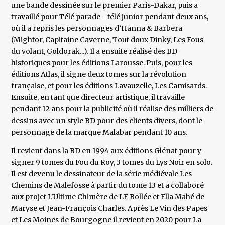
une bande dessinée sur le premier Paris-Dakar, puis a
travaillé pour Télé parade - télé junior pendant deux ans,
où il a repris les personnages d’Hanna & Barbera
(Mightor, Capitaine Caverne, Tout doux Dinky, Les Fous
du volant, Goldorak...). Il a ensuite réalisé des BD
historiques pour les éditions Larousse. Puis, pour les
éditions Atlas, il signe deux tomes sur la révolution
française, et pour les éditions Lavauzelle, Les Camisards.
Ensuite, en tant que directeur artistique, il travaille
pendant 12 ans pour la publicité où il réalise des milliers de
dessins avec un style BD pour des clients divers, dont le
personnage de la marque Malabar pendant 10 ans.
Il revient dans la BD en 1994 aux éditions Glénat pour y
signer 9 tomes du Fou du Roy, 3 tomes du Lys Noir en solo.
Il est devenu le dessinateur de la série médiévale Les
Chemins de Malefosse à partir du tome 13 et a collaboré
aux projet L'Ultime Chimère de LF Bollée et Ella Mahé de
Maryse et Jean-François Charles. Après Le Vin des Papes
et Les Moines de Bourgogne il revient en 2020 pour La