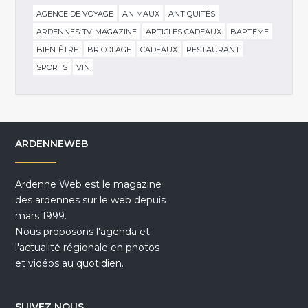
AGENCE DE VOYAGE
ANIMAUX
ANTIQUITÉS
ARDENNES TV-MAGAZINE
ARTICLES CADEAUX
BAPTÊME
BIEN-ÊTRE
BRICOLAGE
CADEAUX
RESTAURANT
SPORTS
VIN
ARDENNEWEB
Ardenne Web est le magazine
des ardennes sur le web depuis
mars 1999.
Nous proposons l'agenda et
l'actualité régionale en photos
et vidéos au quotidien.
SUIVEZ NOUS