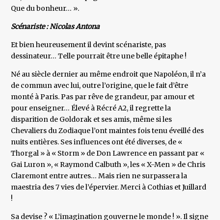
Que du bonheur… ».
Scénariste : Nicolas Antona
Et bien heureusement il devint scénariste, pas
dessinateur… Telle pourrait être une belle épitaphe !
Né au siècle dernier au même endroit que Napoléon, il n’a
de commun avec lui, outre l’origine, que le fait d’être
monté à Paris. Pas par rêve de grandeur, par amour et
pour enseigner… Élevé à Récré A2, il regrette la
disparition de Goldorak et ses amis, même si les
Chevaliers du Zodiaque l’ont maintes fois tenu éveillé des
nuits entières. Ses influences ont été diverses, de «
Thorgal » à « Storm » de Don Lawrence en passant par «
Gai Luron », « Raymond Calbuth », les « X-Men » de Chris
Claremont entre autres… Mais rien ne surpassera la
maestria des 7 vies de l’épervier. Merci à Cothias et Juillard
!
Sa devise ? « L’imagination gouverne le monde ! ». Il signe