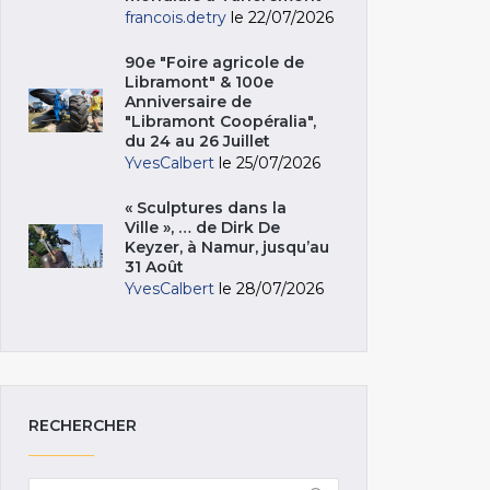
francois.detry
le 22/07/2026
90e "Foire agricole de
Libramont" & 100e
Anniversaire de
"Libramont Coopéralia",
du 24 au 26 Juillet
YvesCalbert
le 25/07/2026
« Sculptures dans la
Ville », … de Dirk De
Keyzer, à Namur, jusqu’au
31 Août
YvesCalbert
le 28/07/2026
RECHERCHER