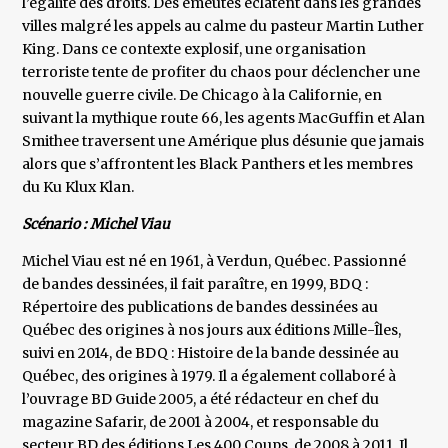
l’égalité des droits. Des émeutes éclatent dans les grandes
villes malgré les appels au calme du pasteur Martin Luther
King. Dans ce contexte explosif, une organisation
terroriste tente de profiter du chaos pour déclencher une
nouvelle guerre civile. De Chicago à la Californie, en
suivant la mythique route 66, les agents MacGuffin et Alan
Smithee traversent une Amérique plus désunie que jamais
alors que s’affrontent les Black Panthers et les membres
du Ku Klux Klan.
Scénario : Michel Viau
Michel Viau est né en 1961, à Verdun, Québec. Passionné
de bandes dessinées, il fait paraître, en 1999, BDQ :
Répertoire des publications de bandes dessinées au
Québec des origines à nos jours aux éditions Mille-Îles,
suivi en 2014, de BDQ : Histoire de la bande dessinée au
Québec, des origines à 1979. Il a également collaboré à
l’ouvrage BD Guide 2005, a été rédacteur en chef du
magazine Safarir, de 2001 à 2004, et responsable du
secteur BD des éditions Les 400 Coups, de 2008 à 2011. Il