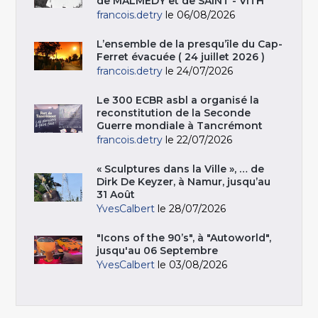
de MALMEDY et de SAINT - VITH
francois.detry
le 06/08/2026
L’ensemble de la presqu’île du Cap-
Ferret évacuée ( 24 juillet 2026 )
francois.detry
le 24/07/2026
Le 300 ECBR asbl a organisé la
reconstitution de la Seconde
Guerre mondiale à Tancrémont
francois.detry
le 22/07/2026
« Sculptures dans la Ville », … de
Dirk De Keyzer, à Namur, jusqu’au
31 Août
YvesCalbert
le 28/07/2026
"Icons of the 90’s", à "Autoworld",
jusqu'au 06 Septembre
YvesCalbert
le 03/08/2026