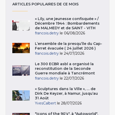
ARTICLES POPULAIRES DE CE MOIS
« Lily, une jeunesse confisquée » /
Décembre 1944 : Bombardements
de MALMEDY et de SAINT - VITH
francois.detry
le 06/08/2026
L’ensemble de la presqu’île du Cap-
Ferret évacuée ( 24 juillet 2026 )
francois.detry
le 24/07/2026
Le 300 ECBR asbl a organisé la
reconstitution de la Seconde
Guerre mondiale à Tancrémont
francois.detry
le 22/07/2026
« Sculptures dans la Ville », … de
Dirk De Keyzer, à Namur, jusqu’au
31 Août
YvesCalbert
le 28/07/2026
"Icons of the 90’s", à "Autoworld",