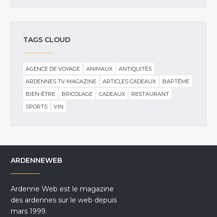
TAGS CLOUD
AGENCE DE VOYAGE
ANIMAUX
ANTIQUITÉS
ARDENNES TV-MAGAZINE
ARTICLES CADEAUX
BAPTÊME
BIEN-ÊTRE
BRICOLAGE
CADEAUX
RESTAURANT
SPORTS
VIN
ARDENNEWEB
Ardenne Web est le magazine
des ardennes sur le web depuis
mars 1999.