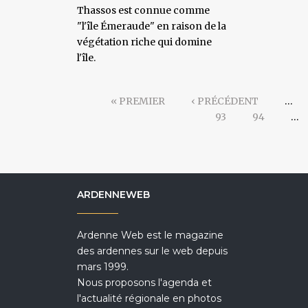
Thassos est connue comme
"l'île Émeraude" en raison de la
végétation riche qui domine
l'île.
« PREMIER
‹ PRÉCÉDENT
…
93
94
…
ARDENNEWEB
Ardenne Web est le magazine
des ardennes sur le web depuis
mars 1999.
Nous proposons l'agenda et
l'actualité régionale en photos