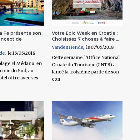
ta Fe présente son
Votre Epic Week en Croatie :
oncept de
Choisissez 7 choses à faire ...
VandenHende
07/05/2018
de
15/05/2018
Cette semaine, l’Office National
 plage El Médano, en
Croate du Tourisme (CNTB) a
ornie du Sud, au
lancé la troisième partie de son
ôtel offre avec ses
con