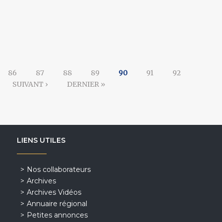
86
87
88
89
90
91
92
SUIVANT ›
DERNIER »
LIENS UTILES
Nos collaborateurs
Archives
Archives Vidéos
Annuaire régional
Petites annonces