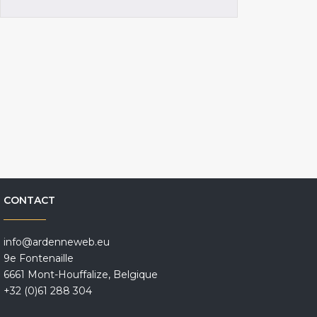
CONTACT
info@ardenneweb.eu
9e Fontenaille
6661 Mont-Houffalize, Belgique
+32 (0)61 288 304