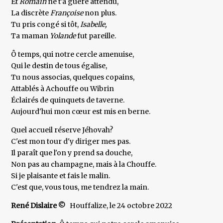
Et
Romain
ne t'a guère attendu,
La
discrète
Françoise
non plus.
Tu pris congé si tôt,
Isabelle,
Ta maman
Yolande
fut pareille.
Ô temps, qui notre cercle amenuise,
Qui le destin de tous égalise,
Tu nous associas, quelques copains,
Attablés à Achouffe ou Wibrin
Éclairés de quinquets de taverne.
Aujourd'hui mon cœur est mis en berne.
Quel accueil réserve Jéhovah?
C'est mon tour d'y diriger mes pas.
Il paraît que l'on y prend sa douche,
Non pas au champagne, mais à la Chouffe.
Si je plaisante et fais le malin.
C'est que, vous tous, me tendrez la main.
René Dislaire ©
Houffalize, le 24 octobre 2022