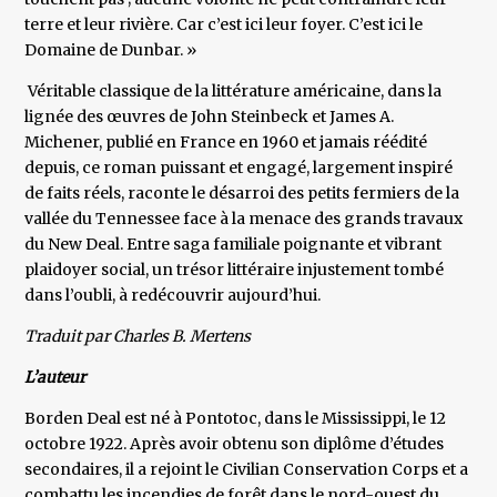
terre et leur rivière. Car c’est ici leur foyer. C’est ici le
Domaine de Dunbar. »
Véritable classique de la littérature américaine, dans la
lignée des œuvres de John Steinbeck et James A.
Michener, publié en France en 1960 et jamais réédité
depuis, ce roman puissant et engagé, largement inspiré
de faits réels, raconte le désarroi des petits fermiers de la
vallée du Tennessee face à la menace des grands travaux
du New Deal. Entre saga familiale poignante et vibrant
plaidoyer social, un trésor littéraire injustement tombé
dans l’oubli, à redécouvrir aujourd’hui.
Traduit par Charles B. Mertens
L’auteur
Borden Deal est né à Pontotoc, dans le Mississippi, le 12
octobre 1922. Après avoir obtenu son diplôme d’études
secondaires, il a rejoint le Civilian Conservation Corps et a
combattu les incendies de forêt dans le nord-ouest du