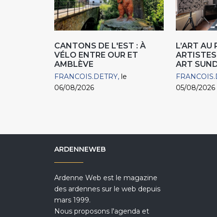
CANTONS DE L'EST : À
L’ART AU
VÉLO ENTRE OUR ET
ARTISTES
AMBLÈVE
ART SUN
FRANCOIS.DETRY
le
FRANCOIS.
06/08/2026
05/08/2026
ARDENNEWEB
Ardenne Web est le magazine
des ardennes sur le web depuis
mars 1999.
Nous proposons l'agenda et