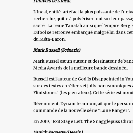
l’univers de L’Incal.
L’Incal, entité-artefact la plus puissante de l’un
recherche, quitte à pulvériser tout sur leur passag
sacré : La reine Tanatah ainsi que l’empire Berg s
Difool se retrouve embarqué malgré lui dans cett
du Méta-Baron.
Mark Russell (Scénario)
Mark Russel est un auteur et dessinateur de b
Media Awards de la meilleure bande dessinée..
Russell est l'auteur de God Is Disappointed in You,
sur des textes chrétiens et juifs non canoniques 
Flintstones" (les pierrafeux). Cette série est no
Récemment, Dynamite annonçait que le personna
commande de la nouvelle série "Lone Ranger".
En 2019, "Exit Stage Left: The Snagglepuss Chro
Yanick Paquette (Dessin)