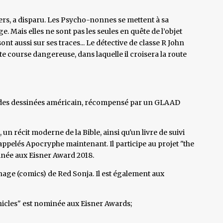
ivers, a disparu. Les Psycho-nonnes se mettent à sa
e. Mais elles ne sont pas les seules en quête de l’objet
ont aussi sur ses traces... Le détective de classe R John
e course dangereuse, dans laquelle il croisera la route
andes dessinées américain, récompensé par un GLAAD
 un récit moderne de la Bible, ainsi qu'un livre de suivi
appelés Apocryphe maintenant. Il participe au projet "the
minée aux Eisner Award 2018.
ge (comics) de Red Sonja. Il est également aux
nicles" est nominée aux Eisner Awards;