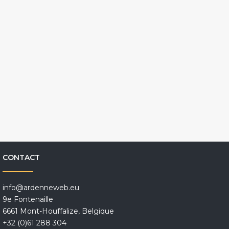
CONTACT
info@ardenneweb.eu
9e Fontenaille
6661 Mont-Houffalize, Belgique
+32 (0)61 288 304