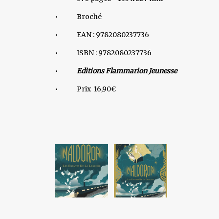
• Broché
• EAN : 9782080237736
• ISBN : 9782080237736
•
Editions Flammarion Jeunesse
• Prix 16,90€