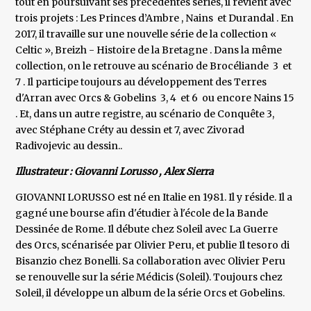
tout en poursuivant ses précédentes séries, il revient avec
trois projets : Les Princes d’Ambre , Nains et Durandal . En
2017, il travaille sur une nouvelle série de la collection «
Celtic », Breizh - Histoire de la Bretagne . Dans la même
collection, on le retrouve au scénario de Brocéliande 3 et
7 . Il participe toujours au développement des Terres
d'Arran avec Orcs & Gobelins 3, 4 et 6 ou encore Nains 15
. Et, dans un autre registre, au scénario de Conquête 3,
avec Stéphane Créty au dessin et 7, avec Zivorad
Radivojevic au dessin..
Illustrateur : Giovanni Lorusso , Alex Sierra
GIOVANNI LORUSSO est né en Italie en 1981. Il y réside. Il a
gagné une bourse afin d'étudier à l'école de la Bande
Dessinée de Rome. Il débute chez Soleil avec La Guerre
des Orcs, scénarisée par Olivier Peru, et publie Il tesoro di
Bisanzio chez Bonelli. Sa collaboration avec Olivier Peru
se renouvelle sur la série Médicis (Soleil). Toujours chez
Soleil, il développe un album de la série Orcs et Gobelins.