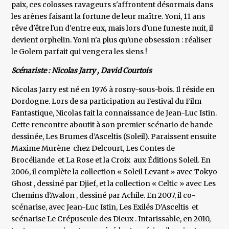
paix, ces colosses ravageurs s'affrontent désormais dans
les arènes faisant la fortune de leur maître. Yoni, 11 ans
rêve d'être l'un d'entre eux, mais lors d'une funeste nuit, il
devient orphelin. Yoni n'a plus qu'une obsession : réaliser
le Golem parfait qui vengera les siens !
Scénariste : Nicolas Jarry , David Courtois
Nicolas Jarry est né en 1976 à rosny-sous-bois. Il réside en
Dordogne. Lors de sa participation au Festival du Film
Fantastique, Nicolas fait la connaissance de Jean-Luc Istin.
Cette rencontre aboutit à son premier scénario de bande
dessinée, Les Brumes d’Asceltis (Soleil). Paraissent ensuite
Maxime Murène chez Delcourt, Les Contes de
Brocéliande et La Rose et la Croix aux Éditions Soleil. En
2006, il complète la collection « Soleil Levant » avec Tokyo
Ghost , dessiné par Djief, et la collection « Celtic » avec Les
Chemins d’Avalon , dessiné par Achile. En 2007, il co-
scénarise, avec Jean-Luc Istin, Les Exilés D’Asceltis et
scénarise Le Crépuscule des Dieux . Intarissable, en 2010,