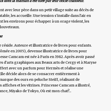
aux dont la maman a été tuée par leur oncle chasseur.
ent avec leur père dans un petit village suite au décès de
ble, les accueille. Une tension s'installe dans l'air en
ent les environs pour échapper à un orage violent, les
 louveteaux.
he
side. Auteure et illustratrice de livres pour enfants.
lômée en 2005), devenue illustratrice de livres pour
esse Camcam est née à Paris en 1982. Après avoir passé
des d'arts graphiques aux Beaux arts de Cergy et à Maryse
 offert avec un parfum pour Hermès et réalise une
lle décide alors de se consacrer entièrement à
a marque des ours en peluche Steiff, réalisant de
s affiches et les vitrines. Princesse Camcam a illustré,
ance, Miyako de Tokyo, Où est mon chat?...