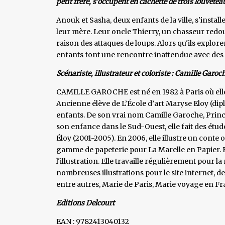
petit frère, s'occupent en cachette de trois louvete
Anouk et Sasha, deux enfants de la ville, s'install
leur mère. Leur oncle Thierry, un chasseur redouta
raison des attaques de loups. Alors qu'ils explor
enfants font une rencontre inattendue avec des
Scénariste, illustrateur et coloriste : Camille Garoc
CAMILLE GAROCHE est né en 1982 à Paris où elle ré
Ancienne élève de L’École d’art Maryse Eloy (dip
enfants. De son vrai nom Camille Garoche, Princ
son enfance dans le Sud-Ouest, elle fait des étu
Éloy (2001-2005). En 2006, elle illustre un conte
gamme de papeterie pour La Marelle en Papier. E
l'illustration. Elle travaille régulièrement pour l
nombreuses illustrations pour le site internet, de
entre autres, Marie de Paris, Marie voyage en Fr
Editions Delcourt
EAN : 9782413040132