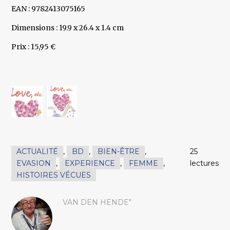
EAN : 9782413075165
Dimensions : 19.9 x 26.4 x 1.4 cm
Prix : 15,95 €
ACTUALITÉ
,
BD
,
BIEN-ÊTRE
,
25
EVASION
,
EXPERIENCE
,
FEMME
,
lectures
HISTOIRES VÉCUES
VAN DEN HENDE"