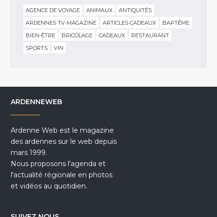
AGENCE DE VOYAGE
ANIMAUX
ANTIQUITÉS
ARDENNES TV-MAGAZINE
ARTICLES CADEAUX
BAPTÊME
BIEN-ÊTRE
BRICOLAGE
CADEAUX
RESTAURANT
SPORTS
VIN
ARDENNEWEB
Ardenne Web est le magazine
des ardennes sur le web depuis
mars 1999.
Nous proposons l'agenda et
l'actualité régionale en photos
et vidéos au quotidien.
SUIVEZ NOUS