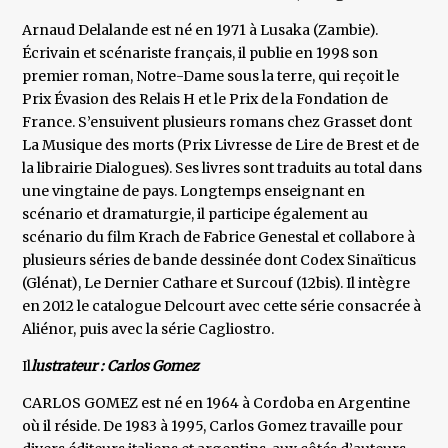
Arnaud Delalande est né en 1971 à Lusaka (Zambie).
Écrivain et scénariste français, il publie en 1998 son
premier roman, Notre-Dame sous la terre, qui reçoit le
Prix Évasion des Relais H et le Prix de la Fondation de
France. S’ensuivent plusieurs romans chez Grasset dont
La Musique des morts (Prix Livresse de Lire de Brest et de
la librairie Dialogues). Ses livres sont traduits au total dans
une vingtaine de pays. Longtemps enseignant en
scénario et dramaturgie, il participe également au
scénario du film Krach de Fabrice Genestal et collabore à
plusieurs séries de bande dessinée dont Codex Sinaïticus
(Glénat), Le Dernier Cathare et Surcouf (12bis). Il intègre
en 2012 le catalogue Delcourt avec cette série consacrée à
Aliénor, puis avec la série Cagliostro.
Il
lustrateur : Carlos Gomez
CARLOS GOMEZ est né en 1964 à Cordoba en Argentine
où il réside. De 1983 à 1995, Carlos Gomez travaille pour