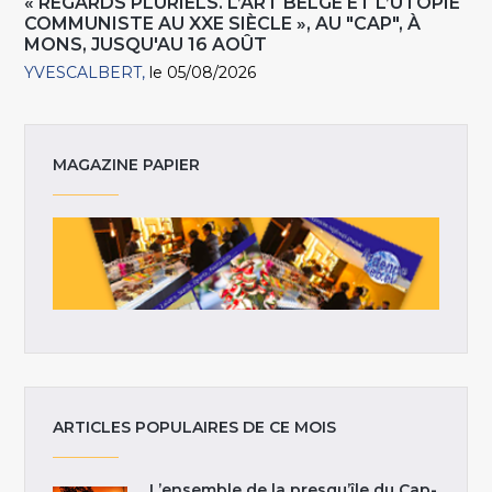
« REGARDS PLURIELS. L’ART BELGE ET L’UTOPIE
COMMUNISTE AU XXE SIÈCLE », AU "CAP", À
MONS, JUSQU'AU 16 AOÛT
YVESCALBERT
le 05/08/2026
MAGAZINE PAPIER
ARTICLES POPULAIRES DE CE MOIS
L’ensemble de la presqu’île du Cap-