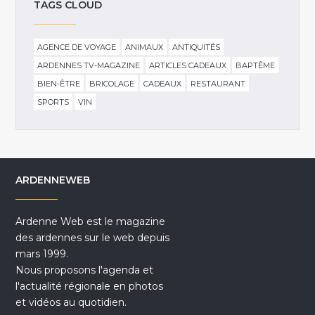
TAGS CLOUD
AGENCE DE VOYAGE
ANIMAUX
ANTIQUITÉS
ARDENNES TV-MAGAZINE
ARTICLES CADEAUX
BAPTÊME
BIEN-ÊTRE
BRICOLAGE
CADEAUX
RESTAURANT
SPORTS
VIN
ARDENNEWEB
Ardenne Web est le magazine
des ardennes sur le web depuis
mars 1999.
Nous proposons l'agenda et
l'actualité régionale en photos
et vidéos au quotidien.