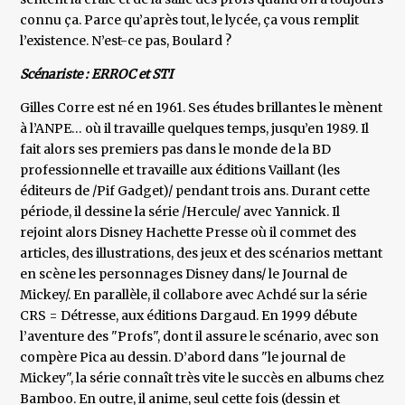
connu ça. Parce qu’après tout, le lycée, ça vous remplit
l’existence. N’est-ce pas, Boulard ?
Scénariste : ERROC et STI
Gilles Corre est né en 1961. Ses études brillantes le mènent
à l’ANPE… où il travaille quelques temps, jusqu’en 1989. Il
fait alors ses premiers pas dans le monde de la BD
professionnelle et travaille aux éditions Vaillant (les
éditeurs de /Pif Gadget)/ pendant trois ans. Durant cette
période, il dessine la série /Hercule/ avec Yannick. Il
rejoint alors Disney Hachette Presse où il commet des
articles, des illustrations, des jeux et des scénarios mettant
en scène les personnages Disney dans/ le Journal de
Mickey/. En parallèle, il collabore avec Achdé sur la série
CRS = Détresse, aux éditions Dargaud. En 1999 débute
l’aventure des "Profs", dont il assure le scénario, avec son
compère Pica au dessin. D’abord dans "le journal de
Mickey", la série connaît très vite le succès en albums chez
Bamboo. En outre, il anime, seul cette fois (dessin et