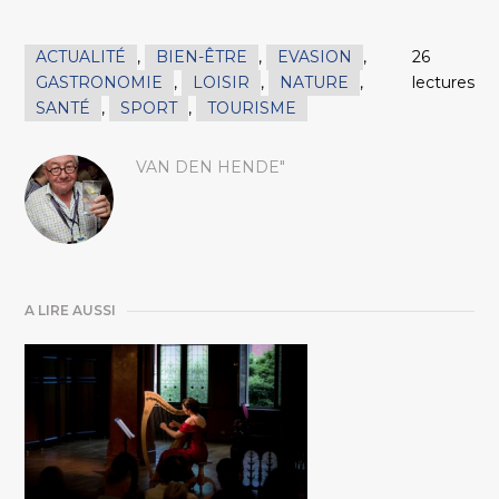
ACTUALITÉ
,
BIEN-ÊTRE
,
EVASION
,
26
GASTRONOMIE
,
LOISIR
,
NATURE
,
lectures
SANTÉ
,
SPORT
,
TOURISME
VAN DEN HENDE"
A LIRE AUSSI