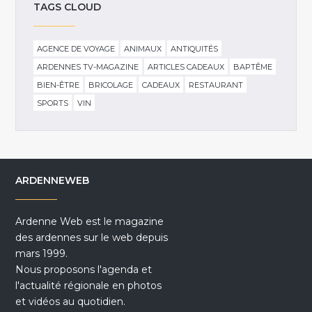
TAGS CLOUD
AGENCE DE VOYAGE
ANIMAUX
ANTIQUITÉS
ARDENNES TV-MAGAZINE
ARTICLES CADEAUX
BAPTÊME
BIEN-ÊTRE
BRICOLAGE
CADEAUX
RESTAURANT
SPORTS
VIN
ARDENNEWEB
Ardenne Web est le magazine
des ardennes sur le web depuis
mars 1999.
Nous proposons l'agenda et
l'actualité régionale en photos
et vidéos au quotidien.