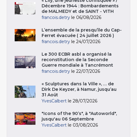
« Lily, une jeunesse confisquée » /
Décembre 1944 : Bombardements
de MALMEDY et de SAINT - VITH
francois.detry
le 06/08/2026
L’ensemble de la presqu’île du Cap-
Ferret évacuée ( 24 juillet 2026 )
francois.detry
le 24/07/2026
Le 300 ECBR asbl a organisé la
reconstitution de la Seconde
Guerre mondiale à Tancrémont
francois.detry
le 22/07/2026
« Sculptures dans la Ville », … de
Dirk De Keyzer, à Namur, jusqu’au
31 Août
YvesCalbert
le 28/07/2026
"Icons of the 90’s", à "Autoworld",
jusqu'au 06 Septembre
YvesCalbert
le 03/08/2026