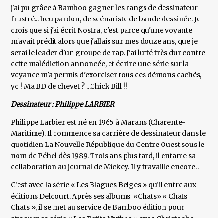
j'ai pu grâce à Bamboo gagner les rangs de dessinateur
frustré... heu pardon, de scénariste de bande dessinée. Je
crois que si j'ai écrit Nostra, c'est parce qu'une voyante
m'avait prédit alors que j'allais sur mes douze ans, que je
serai le leader d'un groupe de rap. J'ai lutté très dur contre
cette malédiction annoncée, et écrire une série sur la
voyance m'a permis d'exorciser tous ces démons cachés,
yo ! Ma BD de chevet ? ...Chick Bill !!
Dessinateur : Philippe LARBIER
Philippe Larbier est né en 1965 à Marans (Charente-
Maritime). Il commence sa carrière de dessinateur dans le
quotidien La Nouvelle République du Centre Ouest sous le
nom de Péhel dès 1989. Trois ans plus tard, il entame sa
collaboration au journal de Mickey. Il y travaille encore…
C’est avec la série « Les Blagues Belges » qu’il entre aux
éditions Delcourt. Après ses albums «Chats» « Chats
Chats », il se met au service de Bamboo édition pour