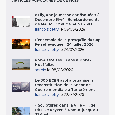
ARTICLES POPULAIRES DE CE MOIS
« Lily, une jeunesse confisquée » /
Décembre 1944 : Bombardements
de MALMEDY et de SAINT - VITH
francois.detry
le 06/08/2026
L’ensemble de la presqu’île du Cap-
Ferret évacuée ( 24 juillet 2026 )
francois.detry
le 24/07/2026
PMSA fête ses 10 ans à Mont-
Houffalize
admin
le 08/08/2026
Le 300 ECBR asbl a organisé la
reconstitution de la Seconde
Guerre mondiale à Tancrémont
francois.detry
le 22/07/2026
« Sculptures dans la Ville », … de
Dirk De Keyzer, à Namur, jusqu’au
31 Août