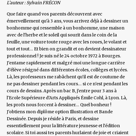
L’auteur : Sylvain FRÉCON
Que faire quand vos parents découvrent avec
émerveillement qu'à 3 ans, vous arrivez déjà à dessiner un
bonhomme qui ressemble à un bonhomme, une maison
avec de l'herbe et le soleil qui sourit dans le coin de la
feuille, une voiture toute rouge avec les roues, le volant et
tout et tout… Et bien on grandit et on devient dessinateur
professionnel ! Je suis né le 24 octobre 1972 à Bourges.
J'entame rapidement et malgré moi une longue carrière
d'élève résigné dans différentes écoles, collèges et lycées.
Là, les professeurs me rabâchent qu'il est de coutume de
ne pas dessiner pendant les cours… si ce n'est pendant les
cours de dessins. Après un bac B, j'entre pour 3 ans à
l'Ecole Supérieure d'Arts Appliqués Émile Cohl, à Lyon. Là,
les profs nous forcent à dessiner… Quel bonheur !
J'obtiens mon diplôme option Illustration et Bande
Dessinée. Depuis je réside à Paris, et dessine
essentiellement pour la littérature jeunesse et l'édition
scolaire. Si toi aussi tes parents hurlaient de joie et criaient