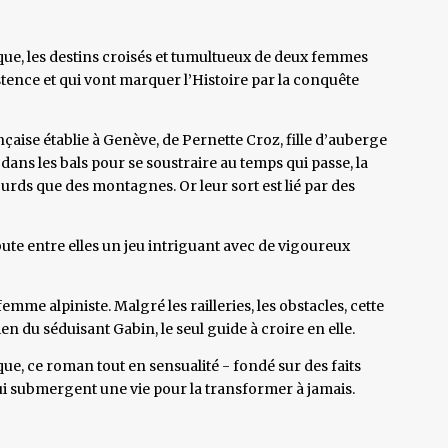
ue, les destins croisés et tumultueux de deux femmes
stence et qui vont marquer l’Histoire par la conquête
çaise établie à Genève, de Pernette Croz, fille d’auberge
dans les bals pour se soustraire au temps qui passe, la
ourds que des montagnes. Or leur sort est lié par des
ute entre elles un jeu intriguant avec de vigoureux
femme alpiniste. Malgré les railleries, les obstacles, cette
n du séduisant Gabin, le seul guide à croire en elle.
e, ce roman tout en sensualité - fondé sur des faits
qui submergent une vie pour la transformer à jamais.