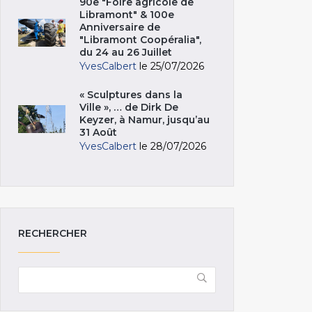
90e "Foire agricole de
Libramont" & 100e
Anniversaire de
"Libramont Coopéralia",
du 24 au 26 Juillet
YvesCalbert
le 25/07/2026
« Sculptures dans la
Ville », … de Dirk De
Keyzer, à Namur, jusqu’au
31 Août
YvesCalbert
le 28/07/2026
RECHERCHER