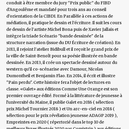
conduit à être membre du jury “Prix public” du FIBD
d’Angoulême et mandaté pour trois ans au conseil
d’orientation de la CIBDI. En Parallèle à ces actions de
médiation, il pratique le dessin et l’écriture. Il suit les cours
de dessin de l’artiste Michel Bona puis de Xavier Jallais et
intègre la triade Scénario "bande dessinée" de la
structure narration (issue du DU Écriture de création). En
2011, il rejoint l’atelier Bidibull et il reçoit le grand prix de
la ville de Saint-Benoît pour sa poésie illustrée en bande
dessinée. En 2013, il crée un spectacle dessiné autour du
western qu'il co-scénarise avec Damour, Nicolas
Dumontheil et Benjamin Flao. En 2014, il écrit et illustre
"Pain perdu". Cette histoire fera l'objet de lectures en
classe. «Galet» aux éditions Comme Une Orange est son
premier ouvrage édité. Formé à la littérature de jeunesse à
l'université du Maine, il publie Galet en 2016 ( sélection
prix Michel Tournier 2018 ) et Un arc-en-ciel en 2018 (
sélection pour le prix révélation jeunesse ADAGP 2019 ),
Empreintes en 2020 ( répertorié dans le top 10 de
meilleurs livres illustrés 2020 par Comixtrip ) aux éditions