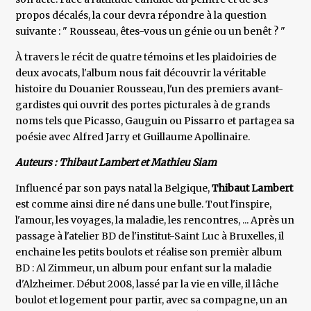
propos décalés, la cour devra répondre à la question
suivante : " Rousseau, êtes-vous un génie ou un benêt ? "
À travers le récit de quatre témoins et les plaidoiries de
deux avocats, l'album nous fait découvrir la véritable
histoire du Douanier Rousseau, l'un des premiers avant-
gardistes qui ouvrit des portes picturales à de grands
noms tels que Picasso, Gauguin ou Pissarro et partagea sa
poésie avec Alfred Jarry et Guillaume Apollinaire.
Auteurs : Thibaut Lambert et Mathieu Siam
Influencé par son pays natal la Belgique,
Thibaut Lambert
est comme ainsi dire né dans une bulle. Tout l'inspire,
l'amour, les voyages, la maladie, les rencontres, ... Après un
passage à l'atelier BD de l'institut-Saint Luc à Bruxelles, il
enchaine les petits boulots et réalise son premièr album
BD : Al Zimmeur, un album pour enfant sur la maladie
d'Alzheimer. Début 2008, lassé par la vie en ville, il lâche
boulot et logement pour partir, avec sa compagne, un an