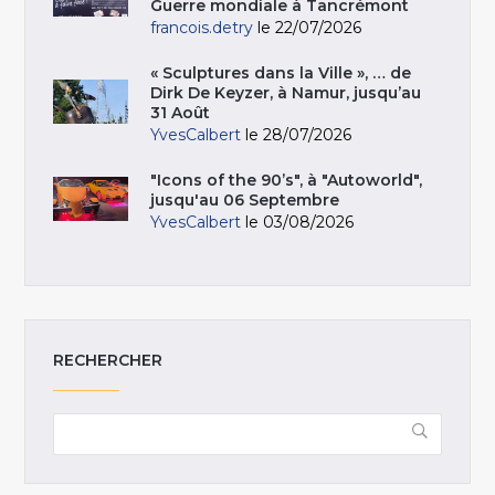
Guerre mondiale à Tancrémont
francois.detry
le 22/07/2026
« Sculptures dans la Ville », … de
Dirk De Keyzer, à Namur, jusqu’au
31 Août
YvesCalbert
le 28/07/2026
"Icons of the 90’s", à "Autoworld",
jusqu'au 06 Septembre
YvesCalbert
le 03/08/2026
RECHERCHER