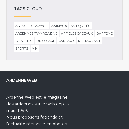
TAGS CLOUD
AGENCE DE VOYAGE
ANIMAUX
ANTIQUITÉS
ARDENNES TV-MAGAZINE
ARTICLES CADEAUX
BAPTÊME
BIEN-ÊTRE
BRICOLAGE
CADEAUX
RESTAURANT
SPORTS
VIN
ARDENNEWEB
Ardenne Web est le magazine
des ardennes sur le web depuis
mars 1999.
Nous proposons l'agenda et
l'actualité régionale en photos