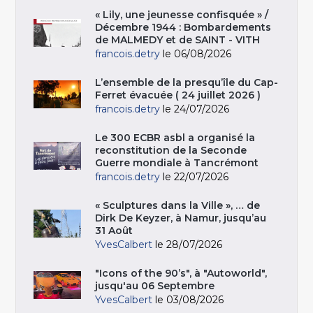
« Lily, une jeunesse confisquée » /
Décembre 1944 : Bombardements
de MALMEDY et de SAINT - VITH
francois.detry
le 06/08/2026
L’ensemble de la presqu’île du Cap-
Ferret évacuée ( 24 juillet 2026 )
francois.detry
le 24/07/2026
Le 300 ECBR asbl a organisé la
reconstitution de la Seconde
Guerre mondiale à Tancrémont
francois.detry
le 22/07/2026
« Sculptures dans la Ville », … de
Dirk De Keyzer, à Namur, jusqu’au
31 Août
YvesCalbert
le 28/07/2026
"Icons of the 90’s", à "Autoworld",
jusqu'au 06 Septembre
YvesCalbert
le 03/08/2026