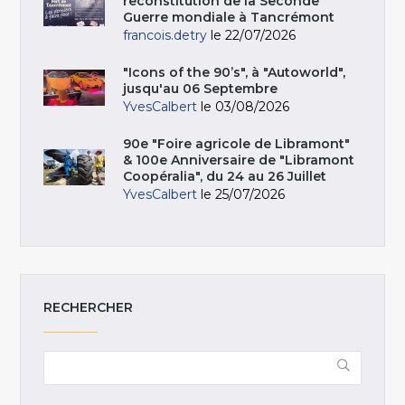
reconstitution de la Seconde
Guerre mondiale à Tancrémont
francois.detry
le 22/07/2026
"Icons of the 90’s", à "Autoworld",
jusqu'au 06 Septembre
YvesCalbert
le 03/08/2026
90e "Foire agricole de Libramont"
& 100e Anniversaire de "Libramont
Coopéralia", du 24 au 26 Juillet
YvesCalbert
le 25/07/2026
RECHERCHER