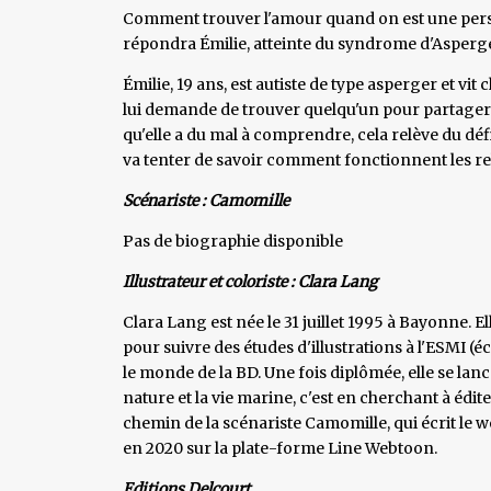
Comment trouver l'amour quand on est une person
répondra Émilie, atteinte du syndrome d'Asperge
Émilie, 19 ans, est autiste de type asperger et v
lui demande de trouver quelqu'un pour partager s
qu'elle a du mal à comprendre, cela relève du déf
va tenter de savoir comment fonctionnent les r
Scénariste : Camomille
Pas de biographie disponible
Illustrateur et coloriste : Clara Lang
Clara Lang est née le 31 juillet 1995 à Bayonne. E
pour suivre des études d'illustrations à l'ESMI (
le monde de la BD. Une fois diplômée, elle se la
nature et la vie marine, c'est en cherchant à édite
chemin de la scénariste Camomille, qui écrit le 
en 2020 sur la plate-forme Line Webtoon.
Editions Delcourt