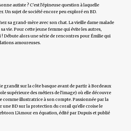
ne autiste ? C'est l'épineuse question à laquelle
r. Un sujet de société encore peu exploré en BD.
it chez sa grand-mère avec son chat. La vieille dame malade
a vie. Pour cette jeune femme qui évite les autres,
i ! Débute alors une série de rencontres pour Émilie qui
elations amoureuses.
lle grandit sur la côte basque avant de partir à Bordeaux
école supérieure des métiers de l'image) où elle découvre
nce comme illustratrice à son compte. Passionnée par la
r une BD sur la protection du corail qu'elle croise le
webtoon L'Amour en équation, édité par Dupuis et publié