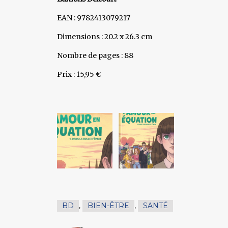
EAN : 9782413079217
Dimensions : 20.2 x 26.3 cm
Nombre de pages : 88
Prix : 15,95 €
BD
,
BIEN-ÊTRE
,
SANTÉ