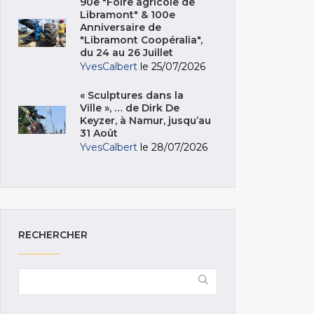
90e "Foire agricole de
Libramont" & 100e
Anniversaire de
"Libramont Coopéralia",
du 24 au 26 Juillet
YvesCalbert
le 25/07/2026
« Sculptures dans la
Ville », … de Dirk De
Keyzer, à Namur, jusqu’au
31 Août
YvesCalbert
le 28/07/2026
RECHERCHER