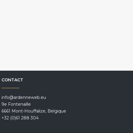
CONTACT
info@ardenneweb.eu
9e Fontenaille
6661 Mont-Houffalize, Belgique
+32 (0)61 288 304