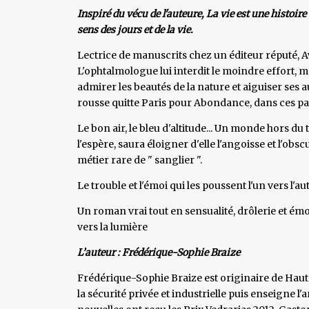
Inspiré du vécu de l'auteure, La vie est une histoire
sens des jours et de la vie.
Lectrice de manuscrits chez un éditeur réputé, Av
L'ophtalmologue lui interdit le moindre effort, 
admirer les beautés de la nature et aiguiser ses 
rousse quitte Paris pour Abondance, dans ces pa
Le bon air, le bleu d'altitude... Un monde hors du
l'espère, saura éloigner d'elle l'angoisse et l'obs
métier rare de " sanglier ".
Le trouble et l'émoi qui les poussent l'un vers l'a
Un roman vrai tout en sensualité, drôlerie et émo
vers la lumière
L’auteur : Frédérique-Sophie Braize
Frédérique-Sophie Braize est originaire de Haute
la sécurité privée et industrielle puis enseigne l'a