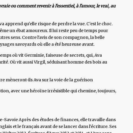
 vraie ou comment revenir à l'essentiel, à l'amour, le vrai, au
a apprend qu'elle risque de perdre la vue. C'est le choc.
même un ébat amoureux. Il lui reste peu de temps pour
autres sens. Contre l'avis de son compagnon, la belle
ysages savoyards où elle a été heureuse avant.
 temps où vit Germinie, faiseuse de secrets, qui, Ava
curité. Où vit aussi Virgil, séduisant homme des bois au
utre mèneront-ils Ava sur la voie de la guérison
tion, avec une héroïne irrésistible qui chemine, toujours,
-Savoie Après des études de finances, elle travaille dans
nglais et le français avant de se lancer dans l'écriture. Ses