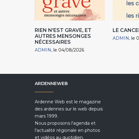
RIEN N'EST GRAVE, ET
LE CANCE
AUTRES MENSONGES
ADMIN
le 
NÉCESSAIRES
ADMIN
le 04/08/2026
ARDENNEWEB
Ardenne Web est le magazine
des ardennes sur le web depuis
mars 1999.
Nous proposons l'agenda et
l'actualité régionale en photos
et vidéos au quotidien.