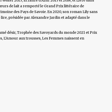
 Welter 2013, Écriture d'Azur 2013 et 2014, et Livre sans
rs de lait a remporté le Grand Prix littéraire de
rimoine des Pays de Savoie. En 2020, son roman Lily sans
re lire, présidée par Alexandre Jardin et adapté dans le
mmé désir, Trophée des Savoyards du monde 2021 et Prix
es, L'Amour aux trousses, Les Femmes naissent en