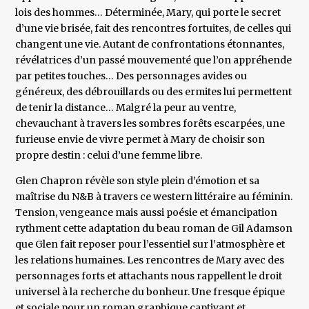
lois des hommes… Déterminée, Mary, qui porte le secret
d’une vie brisée, fait des rencontres fortuites, de celles qui
changent une vie. Autant de confrontations étonnantes,
révélatrices d’un passé mouvementé que l’on appréhende
par petites touches… Des personnages avides ou
généreux, des débrouillards ou des ermites lui permettent
de tenir la distance… Malgré la peur au ventre,
chevauchant à travers les sombres forêts escarpées, une
furieuse envie de vivre permet à Mary de choisir son
propre destin : celui d’une femme libre.
Glen Chapron révèle son style plein d’émotion et sa
maîtrise du N&B à travers ce western littéraire au féminin.
Tension, vengeance mais aussi poésie et émancipation
rythment cette adaptation du beau roman de Gil Adamson
que Glen fait reposer pour l’essentiel sur l’atmosphère et
les relations humaines. Les rencontres de Mary avec des
personnages forts et attachants nous rappellent le droit
universel à la recherche du bonheur. Une fresque épique
et sociale pour un roman graphique captivant et