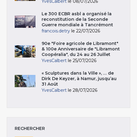
YvesCalbert
le 08/07/2026
Le 300 ECBR asbl a organisé la
reconstitution de la Seconde
Guerre mondiale à Tancrémont
francois.detry
le 22/07/2026
90e "Foire agricole de Libramont"
& 100e Anniversaire de "Libramont
Coopéralia", du 24 au 26 Juillet
YvesCalbert
le 25/07/2026
« Sculptures dans la Ville », … de
Dirk De Keyzer, à Namur, jusqu’au
31 Août
YvesCalbert
le 28/07/2026
RECHERCHER