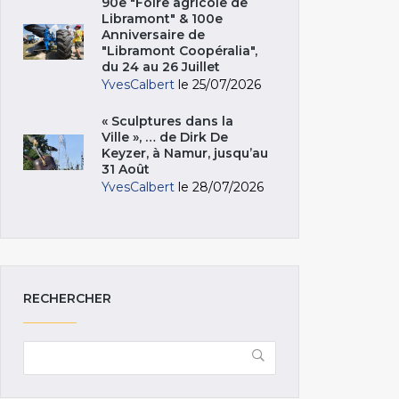
90e "Foire agricole de
Libramont" & 100e
Anniversaire de
"Libramont Coopéralia",
du 24 au 26 Juillet
YvesCalbert
le 25/07/2026
« Sculptures dans la
Ville », … de Dirk De
Keyzer, à Namur, jusqu’au
31 Août
YvesCalbert
le 28/07/2026
RECHERCHER