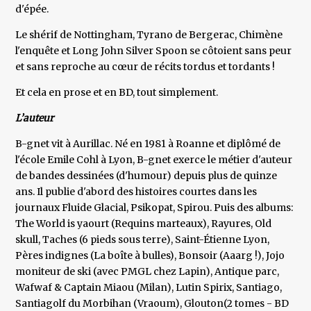
d'épée.
Le shérif de Nottingham, Tyrano de Bergerac, Chimène
l'enquête et Long John Silver Spoon se côtoient sans peur
et sans reproche au cœur de récits tordus et tordants !
Et cela en prose et en BD, tout simplement.
L’auteur
B-gnet vit à Aurillac. Né en 1981 à Roanne et diplômé de
l'école Emile Cohl à Lyon, B-gnet exerce le métier d'auteur
de bandes dessinées (d'humour) depuis plus de quinze
ans. Il publie d'abord des histoires courtes dans les
journaux Fluide Glacial, Psikopat, Spirou. Puis des albums:
The World is yaourt (Requins marteaux), Rayures, Old
skull, Taches (6 pieds sous terre), Saint-Étienne Lyon,
Pères indignes (La boîte à bulles), Bonsoir (Aaarg !), Jojo
moniteur de ski (avec PMGL chez Lapin), Antique parc,
Wafwaf & Captain Miaou (Milan), Lutin Spirix, Santiago,
Santiagolf du Morbihan (Vraoum), Glouton(2 tomes - BD