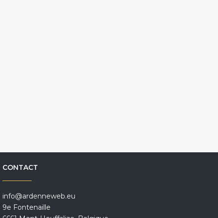
CONTACT
info@ardenneweb.eu
9e Fontenaille