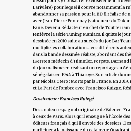
dessin pour s’y consacrer exclusivement. Il devi
Larivière) pour lequel il couvre notamment la r
abandonner sa passion pour la BD, il réalise de 
avec Jean-Pierre Fontenay (vainqueur du Dakar en
Fane. Devenu Rédacteur en chef de Tout terrain
Jenfèvre la série Tuning Maniacs. Il quitte le j
dessinée en 2010 suite au succès du Joe Bar Team t
multiplie les collaborations avec différents aute
dans la bande dessinée réaliste, abordant des thè
(Kersten médecin d’Himmler, Forçats, Darnand le
du journalisme en réalisant un reportage au Séné
sénégalais en 1944 à Thiaroye. Son article donn
par Nicolas Otero : Morts par la France. En 2019
et La Part de l'ombre avec Francisco Ruizge. Rés
Dessinateur : Francisco Ruizgé
Dessinateur espagnol originaire de Valence, Franc
à ceux de Paris. Alors qu’il enseigne à l’École des
éditeurs français à qui il envoie des dossiers. Il e
participer à la naissance du catalogue Quadrant 