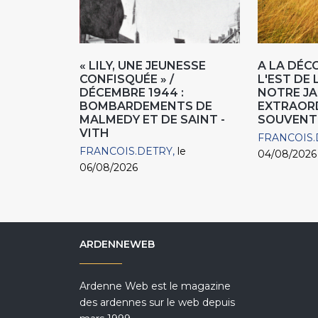
« LILY, UNE JEUNESSE
A LA DÉC
CONFISQUÉE » /
L'EST DE 
DÉCEMBRE 1944 :
NOTRE JA
BOMBARDEMENTS DE
EXTRAOR
MALMEDY ET DE SAINT -
SOUVENT
VITH
FRANCOIS.
FRANCOIS.DETRY
le
04/08/2026
06/08/2026
ARDENNEWEB
Ardenne Web est le magazine
des ardennes sur le web depuis