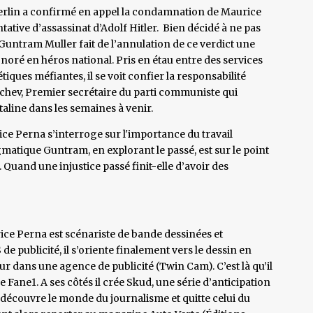
 Berlin a confirmé en appel la condamnation de Maurice
tative d’assassinat d’Adolf Hitler. Bien décidé à ne pas
ï Guntram Muller fait de l’annulation de ce verdict une
onoré en héros national. Pris en étau entre des services
tiques méfiantes, il se voit confier la responsabilité
chev, Premier secrétaire du parti communiste qui
Staline dans les semaines à venir.
rice Perna s’interroge sur l'importance du travail
matique Guntram, en explorant le passé, est sur le point
. Quand une injustice passé finit-elle d’avoir des
rice Perna est scénariste de bande dessinées et
 de publicité, il s’oriente finalement vers le dessin en
r dans une agence de publicité (Twin Cam). C’est là qu’il
e Fane1. A ses côtés il crée Skud, une série d’anticipation
il découvre le monde du journalisme et quitte celui du