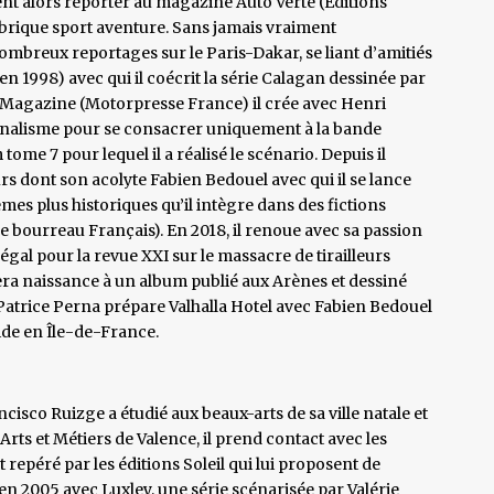
ent alors reporter au magazine Auto Verte (Éditions
ubrique sport aventure. Sans jamais vraiment
nombreux reportages sur le Paris-Dakar, se liant d’amitiés
 1998) avec qui il coécrit la série Calagan dessinée par
 Magazine (Motorpresse France) il crée avec Henri
ournalisme pour se consacrer uniquement à la bande
ome 7 pour lequel il a réalisé le scénario. Depuis il
urs dont son acolyte Fabien Bedouel avec qui il se lance
mes plus historiques qu’il intègre dans des fictions
 bourreau Français). En 2018, il renoue avec sa passion
gal pour la revue XXI sur le massacre de tirailleurs
era naissance à un album publié aux Arènes et dessiné
, Patrice Perna prépare Valhalla Hotel avec Fabien Bedouel
ide en Île-de-France.
isco Ruizge a étudié aux beaux-arts de sa ville natale et
 Arts et Métiers de Valence, il prend contact avec les
st repéré par les éditions Soleil qui lui proposent de
en 2005 avec Luxley, une série scénarisée par Valérie