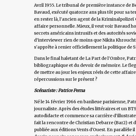
Avril 1955. Le tribunal de première instance de
Bavaud, exécuté quatorze ans plus tôt pour sa ten
en rester là, l’ancien agent de la Kriminalpolize
affaire personnelle. Mieux, il veut voir Bavaud h
secrets américains intrusifs et des autorités sovié
d’interviewer rien de moins que Nikita Khroucht
s’apprête à renier officiellement la politique de 
Dans le final haletant de La Part de l’Ombre, Pat
bibliographique et du devoir de mémoire. Le fleg
de mettre au jour les enjeux réels de cette affaire
répercussions sur le présent ?
Scénariste : Patrice Perna
Né le 14 février 1966 en banlieue parisienne, Pat
journaliste. Après des études littéraires et un BTS
autodidacte et commence sa carrière d’illustrateu
fait la rencontre de Christian Debarre (Bar2) et d
publiée aux éditions Vents d'Ouest. En parallèle 