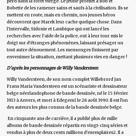
perd dans la forêt vierge. Le jeune promet à Bob et
Bobette de les ramener sains et saufs à la civilisation. Ils se
mettent en route, mais en chemin, nos jeunes héros
découvrent que Marek leur cache quelque chose. Dans
l’intervalle, Sidonie et Lambique qui ont lancé les
recherches avec l’aide de la police, ont à leur tour mis le
doigt sur d’étranges phénomènes, laissant présager un
tout autre dénouement. Les mensonges finissent par
envenimer la situation, mettant plusieurs vies en danger !
D’après les personnages de Willy Vandersteen
Willy Vandersteen, de son nom complet Willebrord Jan
Frans Maria Vandersteen est un scénariste et dessinateur
belge néerlandophone de bande dessinée, né le 15 février
1913 à Anvers, et mort à Edegem1 le 28 août 1990. Il est l'un
des auteurs les plus connus de la bande dessinée belge.
En cinquante ans de carrière, il a publié plus de mille
albums de bande dessinée répartis en vingt-cinq séries et
vendus à plus de deux cents millions d'exemplaires2. Il a