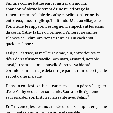
Sur une colline battue par le mistral, un moulin
abandonné abrite le temps d'une nuit d'orage la
rencontre improbable de Cathy et Selim. Un lien se tisse
entre eux, aussi fragile qu'inattendu. Mais au village de
Fontvieille, les apparences règnent, empêchant les élans
du cœur. Cathy, la fille du primeur, s'interroge sur les
silences de Selim, ouvrier saisonnier. Lui cacherait-il
quelque chose ?
Et il y a Béatrice, sa meilleure amie, qui, entre doutes et
désir de s'affirmer, vacille. Son mari, Armand, notable
local, la trompe... Une nouvelle épreuve va bientôt
ébranler son mariage déjà rongé par les non-dits et par le
secret d'une maladie.
Dans un contexte difficile, car elle voit son père s'éloigner
d'elle, Cathy veut aider son amie. Saura-t-elle également
sauvegarder son histoire naissante avec Selim ?
En Provence, les destins croisés de deux couples en pleine
tourmente dans un roman âpre et sensible.