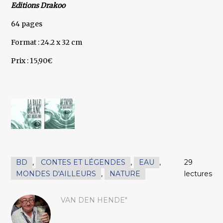
Editions Drakoo
64 pages
Format : 24.2 x 32 cm
Prix : 15,90€
BD
,
CONTES ET LÉGENDES
,
EAU
,
29
MONDES D'AILLEURS
,
NATURE
lectures
VAN DEN HENDE"