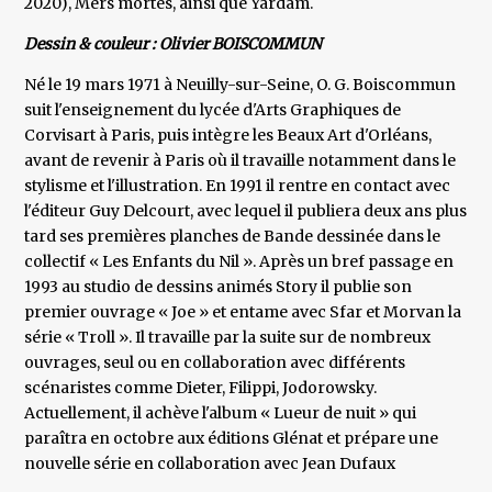
2020), Mers mortes, ainsi que Yardam.
Dessin & couleur : Olivier BOISCOMMUN
Né le 19 mars 1971 à Neuilly-sur-Seine, O. G. Boiscommun
suit l'enseignement du lycée d'Arts Graphiques de
Corvisart à Paris, puis intègre les Beaux Art d'Orléans,
avant de revenir à Paris où il travaille notamment dans le
stylisme et l'illustration. En 1991 il rentre en contact avec
l'éditeur Guy Delcourt, avec lequel il publiera deux ans plus
tard ses premières planches de Bande dessinée dans le
collectif « Les Enfants du Nil ». Après un bref passage en
1993 au studio de dessins animés Story il publie son
premier ouvrage « Joe » et entame avec Sfar et Morvan la
série « Troll ». Il travaille par la suite sur de nombreux
ouvrages, seul ou en collaboration avec différents
scénaristes comme Dieter, Filippi, Jodorowsky.
Actuellement, il achève l'album « Lueur de nuit » qui
paraîtra en octobre aux éditions Glénat et prépare une
nouvelle série en collaboration avec Jean Dufaux