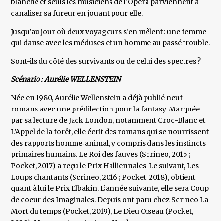
blanche et seuls les musiciens de l’Opéra parviennent à
canaliser sa fureur en jouant pour elle.
Jusqu’au jour où deux voyageurs s’en mêlent : une femme
qui danse avec les méduses et un homme au passé trouble.
Sont-ils du côté des survivants ou de celui des spectres ?
Scénario : Aurélie WELLENSTEIN
Née en 1980, Aurélie Wellenstein a déjà publié neuf
romans avec une prédilection pour la fantasy. Marquée
par sa lecture de Jack London, notamment Croc-Blanc et
L’Appel de la forêt, elle écrit des romans qui se nourrissent
des rapports homme‑animal, y compris dans les instincts
primaires humains. Le Roi des fauves (Scrineo, 2015 ;
Pocket, 2017) a reçu le Prix Halliennales. Le suivant, Les
Loups chantants (Scrineo, 2016 ; Pocket, 2018), obtient
quant à lui le Prix Elbakin. L’année suivante, elle sera Coup
de coeur des Imaginales. Depuis ont paru chez Scrineo La
Mort du temps (Pocket, 2019), Le Dieu Oiseau (Pocket,