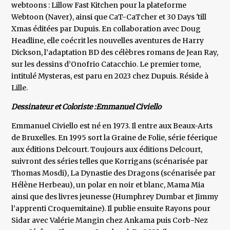
webtoons : Lillow Fast Kitchen pour la plateforme
Webtoon (Naver), ainsi que CaT-CaTcher et 30 Days 'till
Xmas éditées par Dupuis. En collaboration avec Doug
Headline, elle coécrit les nouvelles aventures de Harry
Dickson, l’adaptation BD des célèbres romans de Jean Ray,
sur les dessins d’Onofrio Catacchio. Le premier tome,
intitulé Mysteras, est paru en 2023 chez Dupuis. Réside à
Lille.
Dessinateur et Coloriste :Emmanuel Civiello
Emmanuel Civiello est né en 1973. Il entre aux Beaux-Arts
de Bruxelles. En 1995 sort la Graine de Folie, série féerique
aux éditions Delcourt. Toujours aux éditions Delcourt,
suivront des séries telles que Korrigans (scénarisée par
Thomas Mosdi), La Dynastie des Dragons (scénarisée par
Hélène Herbeau), un polar en noir et blanc, Mama Mia
ainsi que des livres jeunesse (Humphrey Dumbar et Jimmy
l’apprenti Croquemitaine). Il publie ensuite Rayons pour
Sidar avec Valérie Mangin chez Ankama puis Corb-Nez