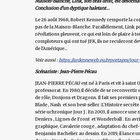
Maison-Blanche, Link, son bras droit, est désormai
Conclusion d'un dyptique haletant...
Le 26 août 1968, Robert Kennedy remporte la co
pas de la Maison-Blanche. Parallèlement, Link pour
révélations pleuvent, ce qui est loin de plaire à 
comploteurs qui ont tué JFK, ils ne reculeront d
de l'Amérique...
Voir aussi :
https://ardenneweb.eu/reportages/jour
Scénariste : Jean-Pierre Pécau
JEAN-PIERRE PÉCAU est né à Paris et vit à saint 
professorat. En 1980, il décide de se reconvertir 
de rôle, Donjons et Dragons. Il fait ses premiers
Blade , Nash et son best-seller :L’Histoire secrète
série uchronique Jour J . En 2003, il amorce une n
Deniers , Lignes de Front et Wonderball . En av
graphique, Cavalerie rouge , adaptation du chef
Benjamin Bachelier au dessin. En 2019, il lance u