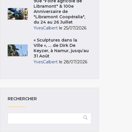
90e "Foire agricole de
Libramont" & 100e
Anniversaire de
"Libramont Coopéralia",
du 24 au 26 Juillet
YvesCalbert
le 25/07/2026
« Sculptures dans la
Ville », … de Dirk De
Keyzer, à Namur, jusqu’au
31 Août
YvesCalbert
le 28/07/2026
RECHERCHER