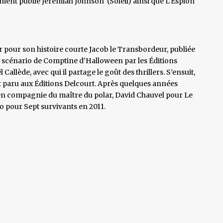
emment publié Jeremiah Johnson (Soleil) ainsi que L’Espion
 pour son histoire courte Jacob le Transbordeur, publiée
le scénario de Comptine d’Halloween par les Éditions
 Callède, avec qui il partage le goût des thrillers. S’ensuit,
t paru aux Éditions Delcourt. Après quelques années
t en compagnie du maître du polar, David Chauvel pour Le
 pour Sept survivants en 2011.