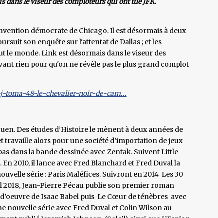
s dans le viseur des comploteurs qui ont tué JFK.
nvention démocrate de Chicago. Il est désormais à deux
suit son enquête sur l'attentat de Dallas ; et les
tout le monde. Link est désormais dans le viseur des
evant rien pour qu'on ne révèle pas le plus grand complot
-j-toma-48-le-chevalier-noir-de-cam...
Ouen. Des études d’Histoire le mènent à deux années de
et travaille alors pour une société d’importation de jeux
 pas dans la bande dessinée avec Zentak. Suivent Little
 . En 2010, il lance avec Fred Blanchard et Fred Duval la
ouvelle série : Paris Maléfices. Suivront en 2014 Les 30
ril 2018, Jean-Pierre Pécau publie son premier roman
-d’oeuvre de Isaac Babel puis Le Cœur de ténèbres avec
ne nouvelle série avec Fred Duval et Colin Wilson au