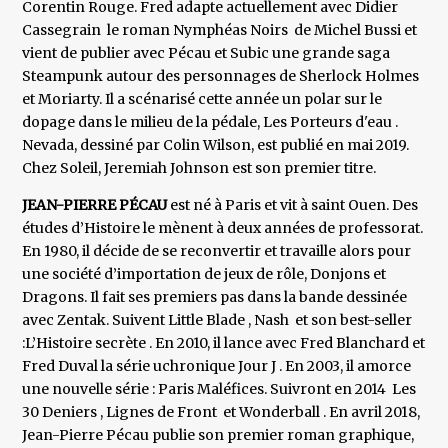
Corentin Rouge. Fred adapte actuellement avec Didier
Cassegrain le roman Nymphéas Noirs de Michel Bussi et
vient de publier avec Pécau et Subic une grande saga
Steampunk autour des personnages de Sherlock Holmes
et Moriarty. Il a scénarisé cette année un polar sur le
dopage dans le milieu de la pédale, Les Porteurs d'eau .
Nevada, dessiné par Colin Wilson, est publié en mai 2019.
Chez Soleil, Jeremiah Johnson est son premier titre.
JEAN-PIERRE PÉCAU
est né à Paris et vit à saint Ouen. Des
études d’Histoire le mènent à deux années de professorat.
En 1980, il décide de se reconvertir et travaille alors pour
une société d’importation de jeux de rôle, Donjons et
Dragons. Il fait ses premiers pas dans la bande dessinée
avec Zentak. Suivent Little Blade , Nash et son best-seller
:L’Histoire secrète . En 2010, il lance avec Fred Blanchard et
Fred Duval la série uchronique Jour J . En 2003, il amorce
une nouvelle série : Paris Maléfices. Suivront en 2014 Les
30 Deniers , Lignes de Front et Wonderball . En avril 2018,
Jean-Pierre Pécau publie son premier roman graphique,