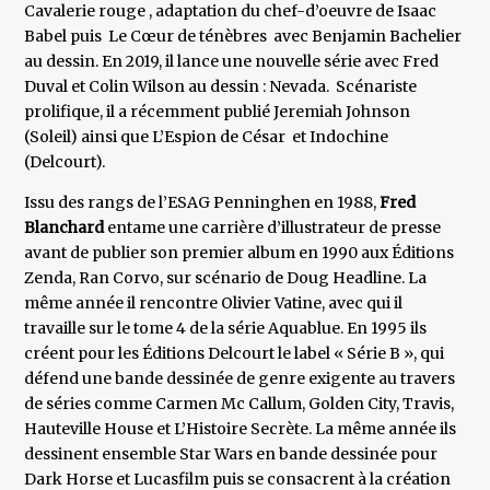
Cavalerie rouge , adaptation du chef-d’oeuvre de Isaac
Babel puis Le Cœur de ténèbres avec Benjamin Bachelier
au dessin. En 2019, il lance une nouvelle série avec Fred
Duval et Colin Wilson au dessin : Nevada. Scénariste
prolifique, il a récemment publié Jeremiah Johnson
(Soleil) ainsi que L’Espion de César et Indochine
(Delcourt).
Issu des rangs de l’ESAG Penninghen en 1988,
Fred
Blanchard
entame une carrière d’illustrateur de presse
avant de publier son premier album en 1990 aux Éditions
Zenda, Ran Corvo, sur scénario de Doug Headline. La
même année il rencontre Olivier Vatine, avec qui il
travaille sur le tome 4 de la série Aquablue. En 1995 ils
créent pour les Éditions Delcourt le label « Série B », qui
défend une bande dessinée de genre exigente au travers
de séries comme Carmen Mc Callum, Golden City, Travis,
Hauteville House et L’Histoire Secrète. La même année ils
dessinent ensemble Star Wars en bande dessinée pour
Dark Horse et Lucasfilm puis se consacrent à la création