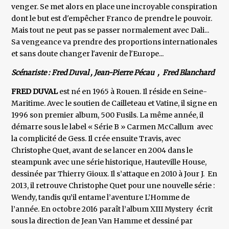
venger. Se met alors en place une incroyable conspiration
dont le but est d'empêcher Franco de prendre le pouvoir.
Mais tout ne peut pas se passer normalement avec Dali...
Sa vengeance va prendre des proportions internationales
et sans doute changer l'avenir de l'Europe...
Scénariste : Fred Duval , Jean-Pierre Pécau , Fred Blanchard
FRED DUVAL
est né en 1965 à Rouen. Il réside en Seine-
Maritime. Avec le soutien de Cailleteau et Vatine, il signe en
1996 son premier album, 500 Fusils. La même année, il
démarre sous le label « Série B » Carmen McCallum avec
la complicité de Gess. Il crée ensuite Travis, avec
Christophe Quet, avant de se lancer en 2004 dans le
steampunk avec une série historique, Hauteville House,
dessinée par Thierry Gioux. Il s’attaque en 2010 à Jour J. En
2013, il retrouve Christophe Quet pour une nouvelle série :
Wendy, tandis qu’il entame l’aventure L’Homme de
l’année. En octobre 2016 paraît l’album XIII Mystery écrit
sous la direction de Jean Van Hamme et dessiné par