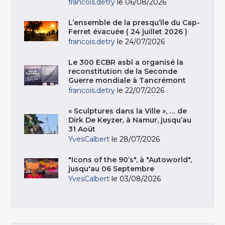
francois.detry
le 06/08/2026
L’ensemble de la presqu’île du Cap-
Ferret évacuée ( 24 juillet 2026 )
francois.detry
le 24/07/2026
Le 300 ECBR asbl a organisé la
reconstitution de la Seconde
Guerre mondiale à Tancrémont
francois.detry
le 22/07/2026
« Sculptures dans la Ville », … de
Dirk De Keyzer, à Namur, jusqu’au
31 Août
YvesCalbert
le 28/07/2026
"Icons of the 90’s", à "Autoworld",
jusqu'au 06 Septembre
YvesCalbert
le 03/08/2026