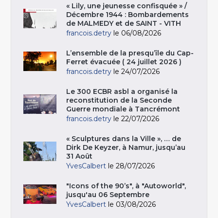
« Lily, une jeunesse confisquée » /
Décembre 1944 : Bombardements
de MALMEDY et de SAINT - VITH
francois.detry
le 06/08/2026
L’ensemble de la presqu’île du Cap-
Ferret évacuée ( 24 juillet 2026 )
francois.detry
le 24/07/2026
Le 300 ECBR asbl a organisé la
reconstitution de la Seconde
Guerre mondiale à Tancrémont
francois.detry
le 22/07/2026
« Sculptures dans la Ville », … de
Dirk De Keyzer, à Namur, jusqu’au
31 Août
YvesCalbert
le 28/07/2026
"Icons of the 90’s", à "Autoworld",
jusqu'au 06 Septembre
YvesCalbert
le 03/08/2026