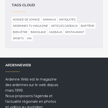
TAGS CLOUD
AGENCE DE VOYAGE
ANIMAUX
ANTIQUITÉS
ARDENNES TV-MAGAZINE
ARTICLES CADEAUX
BAPTÊME
BIEN-ÊTRE
BRICOLAGE
CADEAUX
RESTAURANT
SPORTS
VIN
ARDENNEWEB
Ardenne Web est le magazine
des ardennes sur le web depuis
mars 1999.
Nous proposons l'agenda et
l'actualité régionale en photos
et vidéos au quotidien.