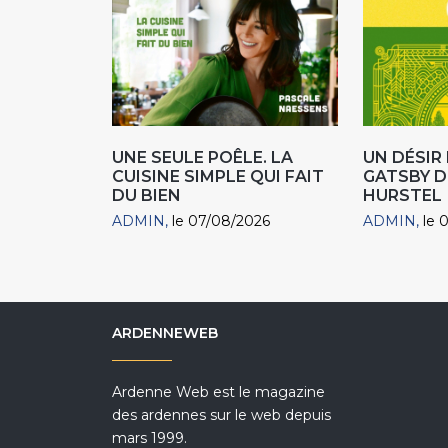
UNE SEULE POÊLE. LA
UN DÉSI
CUISINE SIMPLE QUI FAIT
GATSBY D
DU BIEN
HURSTEL
ADMIN
le 07/08/2026
ADMIN
le 
ARDENNEWEB
Ardenne Web est le magazine
des ardennes sur le web depuis
mars 1999.