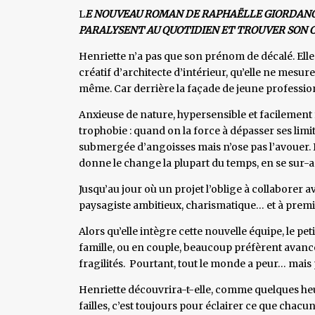
L
E NOUVEAU ROMAN DE RAPHAËLLE GIORDANO
PARALYSENT AU QUOTIDIEN ET TROUVER SON 
Henriette n’a pas que son prénom de décalé. Elle a
créatif d’architecte d’intérieur, qu’elle ne mesu
même. Car derrière la façade de jeune professio
Anxieuse de nature, hypersensible et facilement 
trophobie : quand on la force à dépasser ses limite
submergée d’angoisses mais n’ose pas l’avouer. D
donne le change la plupart du temps, en se sur-ad
Jusqu’au jour où un projet l’oblige à collaborer 
paysagiste ambitieux, charismatique… et à prem
Alors qu’elle intègre cette nouvelle équipe, le pet
famille, ou en couple, beaucoup préfèrent avanc
fragilités. Pourtant, tout le monde a peur… mais
Henriette découvrira-t-elle, comme quelques heure
failles, c’est toujours pour éclairer ce que chacun