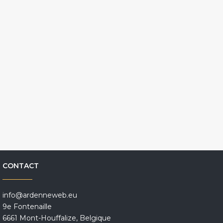
CONTACT
info@ardenneweb.eu
9e Fontenaille
6661 Mont-Houffalize, Belgique