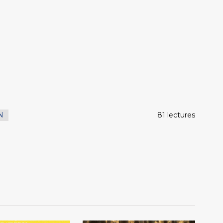
N
81 lectures