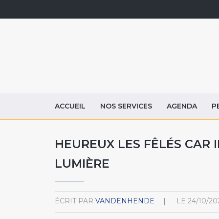
ACCUEIL
NOS SERVICES
AGENDA
P
HEUREUX LES FÊLÉS CAR I
LUMIÈRE
ÉCRIT PAR
VANDENHENDE
LE
24/10/20