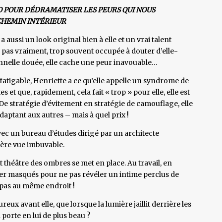
 POUR DÉDRAMATISER LES PEURS QUI NOUS
CHEMIN INTÉRIEUR
 aussi un look original bien à elle et un vrai talent
re pas vraiment, trop souvent occupée à douter d’elle-
nnelle douée, elle cache une peur inavouable…
fatigable, Henriette a ce qu’elle appelle un syndrome de
s et que, rapidement, cela fait « trop » pour elle, elle est
e stratégie d’évitement en stratégie de camouflage, elle
aptant aux autres – mais à quel prix !
avec un bureau d’études dirigé par un architecte
ière vue imbuvable.
it théâtre des ombres se met en place. Au travail, en
er masqués pour ne pas révéler un intime perclus de
 pas au même endroit !
ux avant elle, que lorsque la lumière jaillit derrière les
 porte en lui de plus beau ?